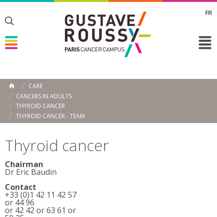
FR
Toggle
Toggle
Toggle
CARE
HOME
CANCERS IN ADULTS
THYROID CANCER
THYROID CANCER - TEAM
Thyroid cancer
Chairman
Dr Eric Baudin
Contact
+33 (0)1 42 11 42 57
or 44 96
or 42 42 or 63 61 or