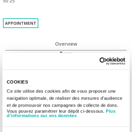
50 25
APPOINTMENT
Overview
Team
Endocrine tumours Committee
COOKIES
Chairman
Ce site utilise des cookies afin de vous proposer une
Eric Baudin
navigation optimale, de réaliser des mesures d’audience
Medical oncology
et de promouvoir nos campagnes de collecte de dons.
Eric Baudin
Vous pouvez paramétrer leur dépôt ci-dessous.
Plus
Julien Hadoux
d'informations sur vos données
Livia Lamartina
Sophie Moog