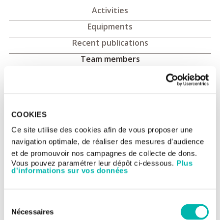
Activities
Equipments
Recent publications
Team members
Microscopy: team members
Operation manager:
COOKIES
Tudor MANOLIU
Ce site utilise des cookies afin de vous proposer une
Tél. : +33 (0)1 42 11 54 03
tudor.manoliu@gustaveroussy.fr
navigation optimale, de réaliser des mesures d’audience
Scientific manager:
et de promouvoir nos campagnes de collecte de dons.
Guillaume MONTAGNAC (DR2)
Vous pouvez paramétrer leur dépôt ci-dessous.
Plus
Tél. : +33 (0) 1 42 11 56 16
d'informations sur vos données
guillaume.montagnac@gustaveroussy.fr
Sélection
Nécessaires
du