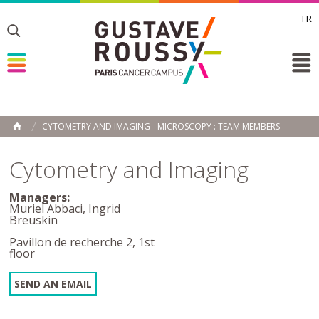
FR
Toggle
Toggle
Toggle
CYTOMETRY AND IMAGING - MICROSCOPY : TEAM MEMBERS
HOME
Cytometry and Imaging
Managers:
Muriel Abbaci, Ingrid
Breuskin
Pavillon de recherche 2, 1st
floor
SEND AN EMAIL