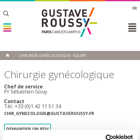
FR
Toggle
Toggle
Toggle
CHIRURGIE GYNÉCOLOGIQUE - EQUIPE
HOME
Chirurgie gynécologique
Chef de service
Pr Sébastien Gouy
Contact
Tél.: +33 (0)1 42 11 51 34
CHIR_GYNECOLOGIE@GUSTAVEROUSSY.FR
DEMANDER UN RDV