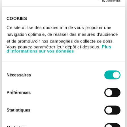
Présentation
COOKIES
Parcours de soins
Ce site utilise des cookies afin de vous proposer une
Equipe
navigation optimale, de réaliser des mesures d’audience
et de promouvoir nos campagnes de collecte de dons.
Vous pouvez paramétrer leur dépôt ci-dessous.
Plus
Chirurgiens en chirurgie
d'informations sur vos données
gynécologique
Pr Sébastien Gouy
Sélection
Chef de service
Nécessaires
du
Pr Philippe Morice
consentement
Dr Amandine Maulard
Préférences
Dr Stéphanie Scherier
Dr Houssein El Hajj
Statistiques