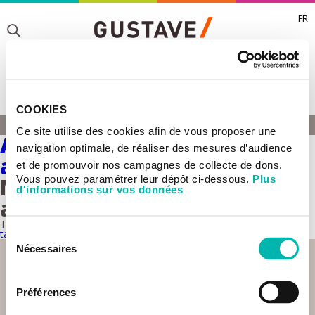
FR
Toggle
Toggle
COOKIES
Toggle
CAROLINE ROBERT
Ce site utilise des cookies afin de vous proposer une
HOME
Adaptative resistance to
navigation optimale, de réaliser des mesures d’audience
anticancer-therapies
et de promouvoir nos campagnes de collecte de dons.
Vous pouvez paramétrer leur dépôt ci-dessous.
Plus
Non genomic adaptation to
d'informations sur vos données
anticancer therapies
This team belongs to the
UMR 981 - Molecular predictors and new
targets in oncology
Sélection
Nécessaires
du
consentement
Préférences