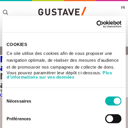
FR
Toggle
Toggle
COOKIES
Toggle
MURAT SAPARBAEV
Ce site utilise des cookies afin de vous proposer une
HOME
Mechanisms of DNA Repair
navigation optimale, de réaliser des mesures d’audience
and Carcinogenesis
et de promouvoir nos campagnes de collecte de dons.
Vous pouvez paramétrer leur dépôt ci-dessous.
Plus
Mechanisms of DNA Repair
d'informations sur vos données
and Carcinogenesis
This team belongs to the
UMR 9019 Genome Integrity and
Cancers.
Sélection
Nécessaires
du
consentement
Préférences