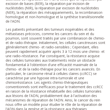
excision de bases (BER), la réparation par incision de
nucléotides (NIR), la réparation par excision de nucléotides
(NER), la réparation des mésappariements, la recombinaison
homologue et non-homologue et la synthèse translésionnelle
de l'ADN.
Les patients présentant des tumeurs inopérables et des
métastases précoces, comme les cancers du sein et du
poumon, sont souvent traités par une combinaison de chimio-
et de radio-thérapie. Initialement, les cellules cancéreuses sont
généralement chimio- et radio-sensibles ; Cependant, elles
peuvent rapidement acquérir après 3 à 12 mois une chimio- et
une radio-résistance. Par conséquent, la résistance acquise
des cellules tumorales aux traitements reste un obstacle
fondamental à l'obtention d'une efficacité maximale de la
chimio- et de la radio-thérapie pour les cancers avancés. En
particulier, le carcinome rénal à cellules claires (ccRCC) se
caractérise par une hypoxie intra-tumorale et une
chimiorésistance. Les agents chimio-thérapeutiques
conventionnels sont inefficaces pour le traitement des ccRCC
en raison de la résistance inhabituelle des cellules tumorales
aux lésions de l'ADN, probablement due à l'activation des
mécanismes de réparation de l'ADN. Ainsi, le cancer du rein
nous offre un modèle pour étudier le rôle de la réparation de
l'ADN dans la genèse et la résistance aux thérapies