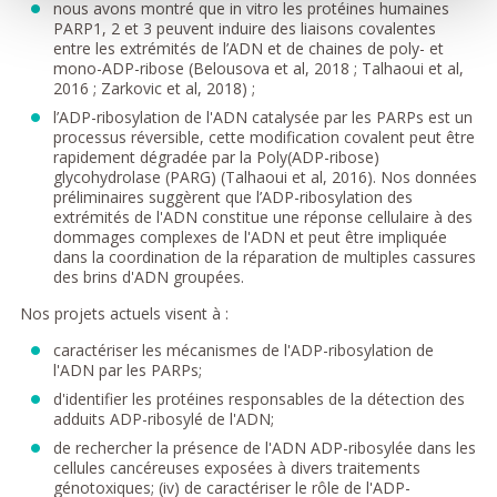
nous avons montré que in vitro les protéines humaines
PARP1, 2 et 3 peuvent induire des liaisons covalentes
entre les extrémités de l’ADN et de chaines de poly- et
mono-ADP-ribose (Belousova et al, 2018 ; Talhaoui et al,
2016 ; Zarkovic et al, 2018) ;
l’ADP-ribosylation de l'ADN catalysée par les PARPs est un
processus réversible, cette modification covalent peut être
rapidement dégradée par la Poly(ADP-ribose)
glycohydrolase (PARG) (Talhaoui et al, 2016). Nos données
préliminaires suggèrent que l’ADP-ribosylation des
extrémités de l'ADN constitue une réponse cellulaire à des
dommages complexes de l'ADN et peut être impliquée
dans la coordination de la réparation de multiples cassures
des brins d'ADN groupées.
Nos projets actuels visent à :
caractériser les mécanismes de l'ADP-ribosylation de
l'ADN par les PARPs;
d'identifier les protéines responsables de la détection des
adduits ADP-ribosylé de l'ADN;
de rechercher la présence de l'ADN ADP-ribosylée dans les
cellules cancéreuses exposées à divers traitements
génotoxiques; (iv) de caractériser le rôle de l'ADP-