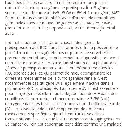
touchées par des cancers du rein héréditaire ont permis
d'identifier 4 principaux gènes de prédisposition: 3 gènes
suppresseurs de tumeurs
VHL, FLCN
et
FH
et 1 oncogène,
MET
.
En outre, nous avons identifié, avec d'autres, des mutations
germinales dans de nouveaux gènes :
MITF, BAP1 et PBRM1
(Bertolotto et al, 2011 ; Popova et al, 2013 ; Benusiglio et al,
2015).
L'identification de la mutation causale des gènes de
prédisposition aux RCC dans les familles offre la possibilité de
procéder à des tests génétiques et permet de surveiller les
porteurs de mutations, ce qui permet un diagnostic précoce et
un meilleur pronostic. En outre, l'implication de la plupart des
gènes de prédisposition aux RCC a été démontrée dans les
RCC sporadiques, ce qui permet de mieux comprendre les
différents mécanismes de la tumorigenèse rénale. C'est
notamment le cas du gène
VHL
, également inactivé dans la
plupart des RCC sporadiques. La protéine pVHL est essentielle
pour l'angiogenèse: elle induit la dégradation de HIF dans des
conditions de normoxie, la teneur normale de 3-5% (vol.)
d'oxygène dans les tissus. La démonstration du rôle majeur de
pVHL a ouvert la voie au développement de nouveaux
médicaments spécifiques qui inhibent HIF et ses cibles
transcriptionnelles, tels que les traitements anti-angiogéniques.
Le cancer du rein est désormais considéré comme une maladie