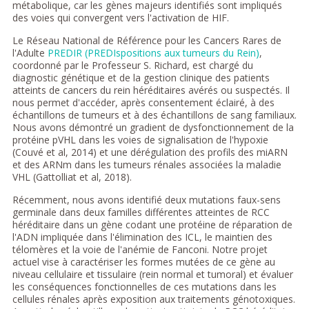
métabolique, car les gènes majeurs identifiés sont impliqués
des voies qui convergent vers l'activation de HIF.
Le Réseau National de Référence pour les Cancers Rares de
l'Adulte
PREDIR (PREDIspositions aux tumeurs du Rein)
,
coordonné par le Professeur S. Richard, est chargé du
diagnostic génétique et de la gestion clinique des patients
atteints de cancers du rein héréditaires avérés ou suspectés. Il
nous permet d'accéder, après consentement éclairé, à des
échantillons de tumeurs et à des échantillons de sang familiaux.
Nous avons démontré un gradient de dysfonctionnement de la
protéine pVHL dans les voies de signalisation de l'hypoxie
(Couvé et al, 2014) et une dérégulation des profils des miARN
et des ARNm dans les tumeurs rénales associées la maladie
VHL (Gattolliat et al, 2018).
Récemment, nous avons identifié deux mutations faux-sens
germinale dans deux familles différentes atteintes de RCC
héréditaire dans un gène codant une protéine de réparation de
l'ADN impliquée dans l'élimination des ICL, le maintien des
télomères et la voie de l'anémie de Fanconi. Notre projet
actuel vise à caractériser les formes mutées de ce gène au
niveau cellulaire et tissulaire (rein normal et tumoral) et évaluer
les conséquences fonctionnelles de ces mutations dans les
cellules rénales après exposition aux traitements génotoxiques.