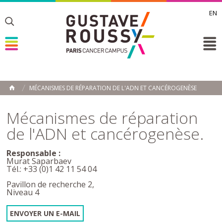
EN
Toggle
Toggle
Toggle
MÉCANISMES DE RÉPARATION DE L'ADN ET CANCÉROGENÈSE
ACCUEIL
Toggle
Mécanismes de réparation
de l'ADN et cancérogenèse.
Responsable :
Murat Saparbaev
Tél.: +33 (0)1 42 11 54 04
Pavillon de recherche 2,
Niveau 4
ENVOYER UN E-MAIL