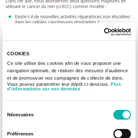
Dans cet axe, nous aborderons deux questions majeures en
utilisant le cancer du rein (ccRCC) comme modèle :
Existe-t-il de nouvelles activités réparatrices non élucidées
dans les cellules cancéreuses résistantes ?
Quels sont les mécanismes de coordination de la
réparation de l'ADN ? et la résistance acquise des cellules
cancéreuses dépend-elle d’interactions protéine-protéine
spécifiques et de modifications post-traductionnelles
(PTM) ?
COOKIES
Ce site utilise des cookies afin de vous proposer une
navigation optimale, de réaliser des mesures d’audience
et de promouvoir nos campagnes de collecte de dons.
Vous pouvez paramétrer leur dépôt ci-dessous.
Plus
d'informations sur vos données
Sélection
Nécessaires
du
consentement
Figure 1.
Réparation des pontages inter-brins de l’ADN couplée
à la réplication de l’ADN. (A) NEIL1 excise l’oligomère décroché
Préférences
dans un intermédiaire à trois brins d’ADN. (B) NEIL3 et (C) la