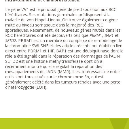
Le gène
VHL
est le principal gène de prédisposition aux RCC
héréditaires. Ses mutations germinales prédisposent à la
maladie de von Hippel-Lindau. On trouve également ce gène
muté au niveau somatique dans la majorité des RCC
sporadiques. Récemment, de nouveaux gènes mutés dans les
RCC héréditaires ont été découverts tels que
PBRM
1,
BAP1
et
SETD2
. PBRM1 est un membre du complexe de remodelage de
la chromatine SWI-SNF et des articles récents ont établi un lien
direct entre PBRM1 et HIF. BAP1 est une déubiquitinase dont le
rôle a été signalé dans la réparation des dommages de l'ADN.
SETD2 est une histone méthyltransférase dont on a
récemment montré qu'elle régulait la réparation des
mésappariements de l'ADN (MMR). Il est intéressant de noter
qu'ils sont tous situés sur le chromosome 3p, qui est
généralement délété dans les tumeurs rénales avec une perte
d'hétérozygotie (LOH).