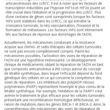
anticancéreuses des ccRCC. Il est à noter que les facteurs de
transcription inductibles par l'hypoxie HIF1α et HIF2α jouent un
rôle crucial dans l'initiation et la progression des ccRCC. Plus
d’une centaine de gènes sont surexprimés lorsque les facteurs
HIFs sont stabilisés dans les ccRCC, ce qui entraîne la
croissance tumorale, la néo-vascularisation, l'invasion et la
formation de métastases. Les facteurs HIFs sont intimement
liés aux facteurs de réponse aux dommages de l'ADN.
Actuellement, les mécanismes conduisant à la résistance
acquise aux chimio- et radio-thérapies des cellules tumorales
ne sont pas encore complètement compris. Parmi les
mécanismes possibles, l'activation des voies de réparation de
l'ADN est une hypothèse intéressante. Le développement
clinique de médicaments ciblant la réparation de l'ADN en tant
que composés anticancéreux a été conçu autour du concept
de létalité synthétique, dans lequel l'efficacité dépend du fond
génétique des cellules en ce qui concerne la compétence des
voies de réparation. Les inhibiteurs des poly(ADP-ribose)
polymérases (PARP) représentent l’exemple le plus connu de la
létalité synthétique. Par exemple, l'inhibition de la PARP1 s'est
avérée le traitement le plus efficace pour les cellules tumorales
présentant une recombinaison homologue défectueuse, en
raison de mutations dans les gènes BRCA-1 et BRCA-2. Ainsi, la
compréhension des mécanismes des voies de réparation de