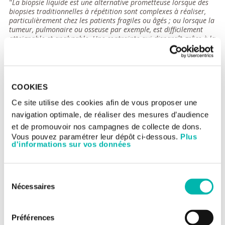
"
La biopsie liquide est une alternative prometteuse lorsque des
biopsies traditionnelles à répétition sont complexes à réaliser,
particulièrement chez les patients fragiles ou âgés ; ou lorsque la
tumeur, pulmonaire ou osseuse par exemple, est difficilement
atteignable et analysable. Une contrainte qui disparaît grâce à la
biopsie liquide
", souligne le Pr Benjamin Besse, responsable du
comité de Pathologie thoracique à Gustave Roussy. Une autre
technique consiste à rechercher non plus des fragments d'ADN
de la cellule, mais les cellules tumorales elles-mêmes. Ces
cellules tumorales circulantes, si elles sont rares et difficiles à
COOKIES
détecter, pourraient permettre de mieux comprendre la tumeur
et son évolution. C'est tout le travail de l'équipe de Françoise
Ce site utilise des cookies afin de vous proposer une
Farace à Gustave Roussy.
navigation optimale, de réaliser des mesures d’audience
Affiner le traitement du cancer du
et de promouvoir nos campagnes de collecte de dons.
poumon
Vous pouvez paramétrer leur dépôt ci-dessous.
Plus
d'informations sur vos données
"
Gustave Roussy est le premier centre à formaliser une
consultation fondée sur une biopsie liquide pour une recherche
moléculaire sur l'ADN circulant chez des patients atteints d'un
Sélection
cancer du poumon : la consultation
ORACLE" (pour mOleculaR
Nécessaires
du
Alterations in Cancer Liquid biopsiEs), précise le Dr Laura
consentement
Mezquita, oncologue en Pathologie thoracique. Avec cette
consultation, des patients suivis à l'Institut ou non se voient
Préférences
proposer une recherche de mutation sur le gène EGFR. Ainsi, il