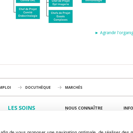
► Agrandir l'organ
EMPLOI
DOCUTHÈQUE
MARCHÉS
LES SOINS
NOUS CONNAÎTRE
INF
À LA UNE
GUID
LA RECHERCHE
L'INSTITUT
PORT
HISTOIRE
MIEUX
L'ENSEIGNEMENT
GOUVERNANCE
ESPA
s afin de vous proposer une navigation optimale, de réaliser des
PLAN STRATÉGIQUE 2030
DROI