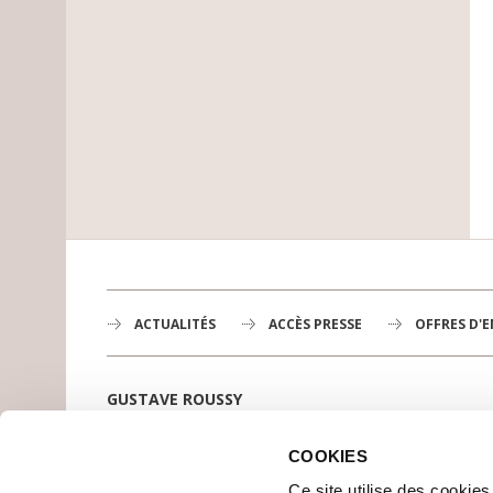
ACTUALITÉS
ACCÈS PRESSE
OFFRES D'
GUSTAVE ROUSSY
1er centre de lutte contre le cancer en Europe,
3200 professionnels mobilisés
COOKIES
PLAN DE GUSTAVE ROUSSY
Ce site utilise des cookie