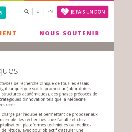
FORMULAIRE
RECHERCHER
JE FAIS UN DON
EN
S
DE
RECHERCHE
MENT
NOUS SOUTENIR
iques
ivités de recherche clinique de tous les essais
stigateur quel que soit le promoteur (laboratoires
, structures académiques), des phases précoces de
atégiques d’innovation tels que la Médecine
rs rares.
en charge par l’équipe et permettant de proposer aux
ensemble des recherches chez l’adulte et chez
spitalisation, plateformes techniques ou medico-
al de l’étude, avec pour objectif d’assurer une