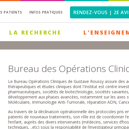
RENDEZ-VOUS | 2E AVI
OS PATIENTS
INFOS PRATIQUES
LA RECHERCHE
L'ENSEIGNE
Bureau des Opérations Clin
Le Bureau Opérations Cliniques de Gustave Roussy assure des act
thérapeutiques et études cliniques dont l'Institut est centre inve
pharmaceutiques, sociétés de biotechnologie, sociétés savantes
développement aux phases avancées, notamment sur les axes str
Moléculaire, Immunologie Anti-Tumorale, réparation ADN, Cance
Au travers de la déclinaison opérationnelle des protocoles pris 
patients de nouveaux traitements, son rôle est de coordonner l’
l’enfant, auprès des divers intervenants (médecins, services d’ho
techniques, ..etc) sous la responsabilité de l’investigateur princip