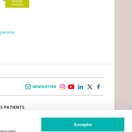
igramme
Newsletter
instagram
youtube
linkedin
twitter
facebook
OS PATIENTS
E D’ACCUEIL
AIL PATIENT
 VIVRE LE CANCER
Accepter
CE PATIENTS ET AIDANTS
 mesures
TS DU PATIENT