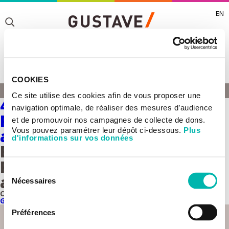
EN
Toggle
Toggle
COOKIES
Toggle
FILIPPO ROSSELLI
Ce site utilise des cookies afin de vous proposer une
ACCUEIL
4Rs : Réplication,
Toggle
navigation optimale, de réaliser des mesures d’audience
Réparation, Recombinaison
et de promouvoir nos campagnes de collecte de dons.
Vous pouvez paramétrer leur dépôt ci-dessous.
Plus
and ROS
d'informations sur vos données
Equipe 4Rs : Réplication,
Réparation, Recombinaison
Sélection
and ROS
Nécessaires
du
Cette équipe est rattachée à l’
UMR9019 CNRS - Intégrité du
consentement
Génome et Cancers
Préférences