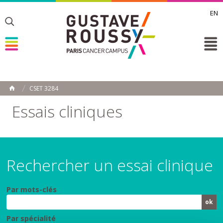
EN
Toggle
Toggle
Toggle
CSET 3284
ACCUEIL
Toggle
Essais cliniques
Rechercher un essai clinique
Par mots-clés
Par spécialité