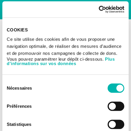
RETOUR AUX ESSAIS CLINIQUES
COOKIES
Les essais cliniques
Ce site utilise des cookies afin de vous proposer une
Cancers de la thyroïde et autres
navigation optimale, de réaliser des mesures d’audience
tumeurs neuro-endocrines
Étude évaluant l’efficacité
et de promouvoir nos campagnes de collecte de dons.
Vous pouvez paramétrer leur dépôt ci-dessous.
Plus
et la tolérance d’une
d'informations sur vos données
chimiothérapie
administrée avant
Sélection
Nécessaires
chirurgie et/ou
du
consentement
radiochimiothérapie chez
Préférences
des patients atteints de
carcinomes
Statistiques
neuroendocrines digestifs