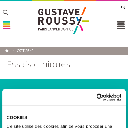
EN
Toggle
Toggle
Toggle
CSET 3549
ACCUEIL
Toggle
Essais cliniques
Rechercher un essai clinique
Par mots-clés
COOKIES
Par spécialité
Ce site utilise des cookies afin de vous proposer une