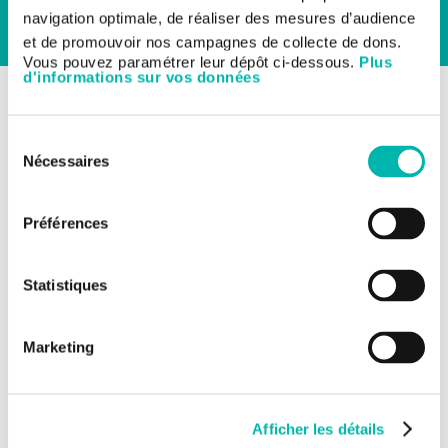
navigation optimale, de réaliser des mesures d’audience
et de promouvoir nos campagnes de collecte de dons.
Vous pouvez paramétrer leur dépôt ci-dessous.
Plus
d'informations sur vos données
RETOUR AUX ESSAIS CLINIQUES
Les essais cliniques
Toutes tumeurs solides
Sélection
Nécessaires
du
Essai précoce tumeurs
consentement
solides avancées
Préférences
TITRE DE L'ÉTUDE:
Statistiques
RLY-2608-101: Etude de première administration à
l'Homme de l'inhibiteur sélectif de la PI3Kalpha
mutante, le RLY-2608, en monothérapie chez des
Marketing
patients atteints de tumeurs solides avancées et en
association avec le fulvestrant chez des patients
atteints d'un cancer du sein avancé
Afficher les détails
NUMÉRO DE L'ÉTUDE: