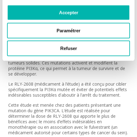
CSET 3549
Accepter
MÉDECIN INVESTIGATEUR:
Dr Kaissa OUALI
Paramétrer
INDICATION:
Tumeurs solides
Refuser
DESCRIPTION:
Les mutations du gène PIK3CA sont fréquentes dans les
tumeurs solides. Ces mutations activent et modifient la
protéine PI3Kα, ce qui permet à la tumeur de survivre et de
se développer.
Le RLY-2608 (médicament à l’étude) a été conçu pour cibler
spécifiquement la PI3Kα mutée et éviter de potentiels effets
indésirables susceptibles d'aboutir à l’arrêt du traitement.
Cette étude est menée chez des patients présentant une
mutation du gène PIK3CA. L’étude est réalisée pour
déterminer la dose de RLY-2608 qui apporte le plus de
bénéfices avec le moins d’effets indésirables en
monothérapie ou en association avec le fulvestrant (un
médicament autorisé pour certains types de cancer du sein).