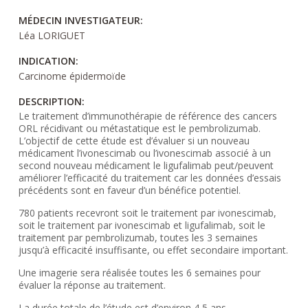
MÉDECIN INVESTIGATEUR:
Léa LORIGUET
INDICATION:
Carcinome épidermoïde
DESCRIPTION:
Le traitement d’immunothérapie de référence des cancers
ORL récidivant ou métastatique est le pembrolizumab.
L’objectif de cette étude est d’évaluer si un nouveau
médicament l’ivonescimab ou l’ivonescimab associé à un
second nouveau médicament le ligufalimab peut/peuvent
améliorer l’efficacité du traitement car les données d’essais
précédents sont en faveur d’un bénéfice potentiel.
780 patients recevront soit le traitement par ivonescimab,
soit le traitement par ivonescimab et ligufalimab, soit le
traitement par pembrolizumab, toutes les 3 semaines
jusqu’à efficacité insuffisante, ou effet secondaire important.
Une imagerie sera réalisée toutes les 6 semaines pour
évaluer la réponse au traitement.
La durée totale de l’étude est d’environ 4,5 ans.