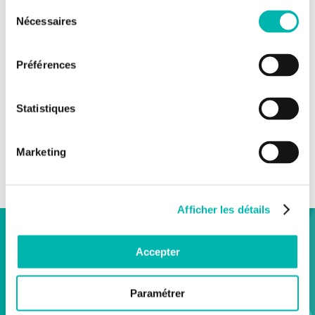
Sélection
Nécessaires
du
consentement
Préférences
Statistiques
► Pour en savoir plus : lire le dossier de presse.
Marketing
Afficher les détails
Accepter
VOIR TOUS LES
communiqués
Paramétrer