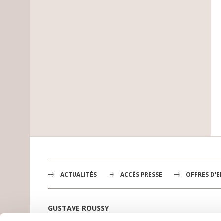
ACTUALITÉS
ACCÈS PRESSE
OFFRES D'
GUSTAVE ROUSSY
1er centre de lutte contre le cancer en Europe,