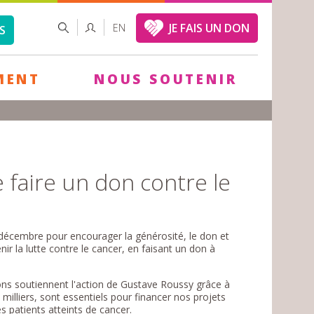
FORMULAIRE
RECHERCHER
JE FAIS UN DON
EN
S
DE
RECHERCHE
MENT
NOUS SOUTENIR
e faire un don contre le
 décembre pour encourager la générosité, le don et
ir la lutte contre le cancer, en faisant un don à
ions soutiennent l'action de Gustave Roussy grâce à
milliers, sont essentiels pour financer nos projets
es patients atteints de cancer.