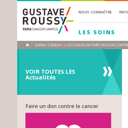
NOUS CONNAÎTRE
INF
Toggle
Toggle
LES SOINS
Toggle
GIVING TUESDAY : L'OCCASION DE FAIRE UN DON CONTR
ACCUEIL
Toggle
VOIR TOUTES LES
Actualités
Faire un don contre le cancer