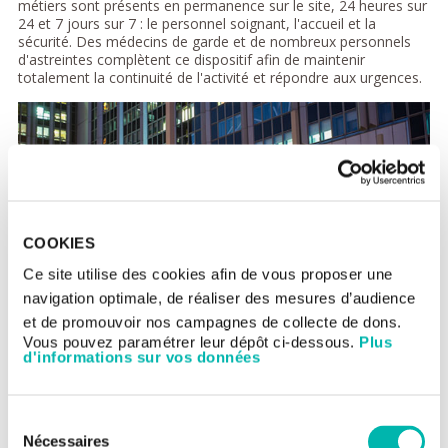
métiers sont présents en permanence sur le site, 24 heures sur
24 et 7 jours sur 7 : le personnel soignant, l'accueil et la
sécurité. Des médecins de garde et de nombreux personnels
d'astreintes complètent ce dispositif afin de maintenir
totalement la continuité de l'activité et répondre aux urgences.
COOKIES
Ce site utilise des cookies afin de vous proposer une
navigation optimale, de réaliser des mesures d’audience
et de promouvoir nos campagnes de collecte de dons.
Vous pouvez paramétrer leur dépôt ci-dessous.
Plus
d'informations sur vos données
Assurer le bien-être des patients et de
leurs proches
Sélection
Dans les services de soins, pendant douze heures, l'effectif est
Nécessaires
du