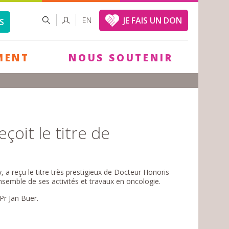
FORMULAIRE
RECHERCHER
JE FAIS UN DON
EN
S
DE
RECHERCHE
MENT
NOUS SOUTENIR
oit le titre de
a reçu le titre très prestigieux de Docteur Honoris
nsemble de ses activités et travaux en oncologie.
 Pr Jan Buer.