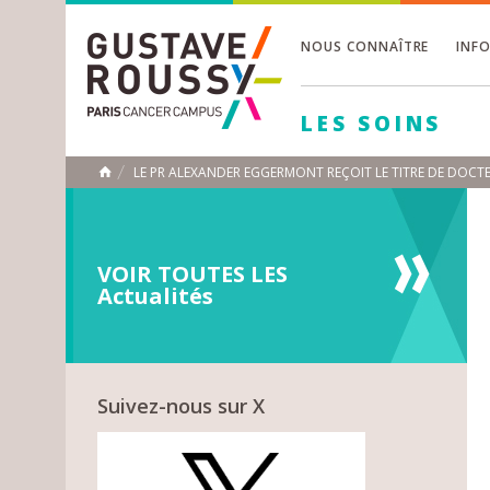
NOUS CONNAÎTRE
INF
Toggle
Toggle
LES SOINS
Toggle
LE PR ALEXANDER EGGERMONT REÇOIT LE TITRE DE DOC
ACCUEIL
Toggle
VOIR TOUTES LES
Actualités
Suivez-nous sur X