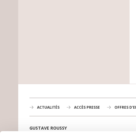
ACTUALITÉS
ACCÈS PRESSE
OFFRES D'
GUSTAVE ROUSSY
1er centre de lutte contre le cancer en Europe,