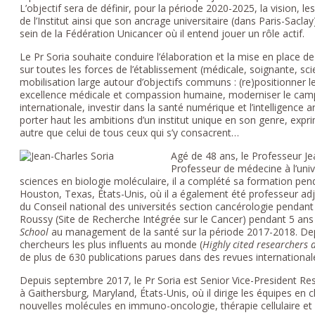
L’objectif sera de définir, pour la période 2020-2025, la vision, l
de l’Institut ainsi que son ancrage universitaire (dans Paris-Saclay
sein de la Fédération Unicancer où il entend jouer un rôle actif.
Le Pr Soria souhaite conduire l’élaboration et la mise en place 
sur toutes les forces de l’établissement (médicale, soignante, sci
mobilisation large autour d’objectifs communs : (re)positionner le 
excellence médicale et compassion humaine, moderniser le campu
internationale, investir dans la santé numérique et l’intelligence ar
porter haut les ambitions d’un institut unique en son genre, exprim
autre que celui de tous ceux qui s’y consacrent…
Agé de 48 ans, le Professeur J
Professeur de médecine à l’unive
sciences en biologie moléculaire, il a complété sa formation p
Houston, Texas, États-Unis, où il a également été professeur ad
du Conseil national des universités section cancérologie pendan
Roussy (Site de Recherche Intégrée sur le Cancer) pendant 5 ans 
School
au management de la santé sur la période 2017-2018. Depuis
chercheurs les plus influents au monde (
Highly cited researchers
de plus de 630 publications parues dans des revues international
Depuis septembre 2017, le Pr Soria est Senior Vice-President
à Gaithersburg, Maryland, États-Unis, où il dirige les équipes en
nouvelles molécules en immuno-oncologie, thérapie cellulaire et