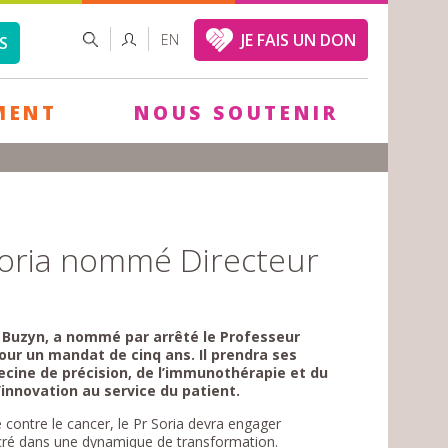
FORMULAIRE
RECHERCHER
JE FAIS UN DON
EN
S
DE
RECHERCHE
MENT
NOUS SOUTENIR
Soria nommé Directeur
s Buzyn, a nommé par arrêté le Professeur
our un mandat de cinq ans. Il prendra ses
decine de précision, de l’immunothérapie et du
’innovation au service du patient.
 contre le cancer, le Pr Soria devra engager
ncré dans une dynamique de transformation.