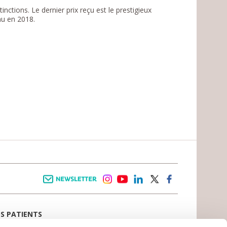
nctions. Le dernier prix reçu est le prestigieux
nu en 2018.
Newsletter
instagram
youtube
linkedin
twitter
facebook
OS PATIENTS
E D’ACCUEIL