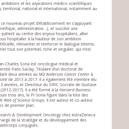
es ambitions et les aspirations médico-scientifiques
), territorial, national et international, notamment au
de ce nouveau projet d’établissement en s’appuyant
entifique, administrative…), et susciter une
patient au centre des enjeux hospitaliers, allier
s hospitalier à la hauteur de son ambition
tificielle, réinventer et renforcer le dialogue interne,
er tout son potentiel, riche et singulier, qui n’est
ean-Charles Soria est oncologue médical et
rsité Paris-Saclay. Titulaire d’un doctorat de
endant deux années au
MD Anderson Cancer Center
à
joint de 2013 à 2017. Il a également été membre élu
t 3 années, et Directeur du SIRIC Socrate de Gustave
(2012-2017). Il a été formé à la
Harvard Business
 trois ans, le Pr Soria figure dans la liste des
 de Web of Science Group
). Il est auteur et co-auteur
es de premier plan.
 Research & Development Oncology chez AstraZeneca
 charge de la stratégie et du développement des
 anticorps conjugués.