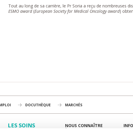
Tout au long de sa carrière, le Pr Soria a reçu de nombreuses disti
ESMO
award
(
European Society for Medical Oncology award
) obte
EMPLOI
DOCUTHÈQUE
MARCHÉS
LES SOINS
NOUS CONNAÎTRE
INF
À LA UNE
GUID