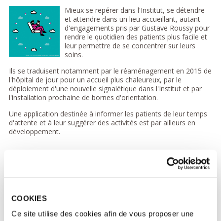
Mieux se repérer dans l'Institut, se détendre
et attendre dans un lieu accueillant, autant
d'engagements pris par Gustave Roussy pour
rendre le quotidien des patients plus facile et
leur permettre de se concentrer sur leurs
soins.
Ils se traduisent notamment par le réaménagement en 2015 de
l'hôpital de jour pour un accueil plus chaleureux, par le
déploiement d'une nouvelle signalétique dans l'Institut et par
l'installation prochaine de bornes d'orientation.
Une application destinée à informer les patients de leur temps
d'attente et à leur suggérer des activités est par ailleurs en
développement.
Se réconcilier avec son corps
En se réconciliant avec son corps, le patient a
l'opportunité de s'évader un peu, d'échapper à
la maladie et de retrouver son statut de
COOKIES
personne à part entière sans être seulement
Ce site utilise des cookies afin de vous proposer une
"malade".