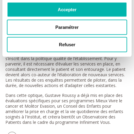
Du côté des adultes, un programme de rénovation des
chambres d'hospitalisation a démarré en 2015, pour 6 ans, en
Accepter
s'inspirant des référentiels de l'hôtellerie (salle de bain
individuelle, ciel de lit...). Une première unité de 12 lits en
bénéficie déjà.
Paramétrer
Donner son avis, pour construire ensemble
Refuser
La démarche d’amélioration continue de Gustave Roussy
s’inscrit dans la politique qualité de l’établissement. Pour y
parvenir, il est nécessaire d’évaluer les services en place, en
consultant directement le patient et son entourage. Le patient
devient alors co-auteur de l’élaboration de nouveaux services.
Les résultats de ces enquêtes permettent de piloter, dans la
durée, de nouvelles actions et d’adapter celles existantes.
Dans cette optique, Gustave Roussy a déjà mis en place des
évaluations spécifiques pour ses programmes Mieux Vivre le
cancer et Molitor Evasion, un Conseil des Enfants pour
améliorer la prise en charge et la vie quotidienne des enfants
soignés à l'Institut, et créera bientôt un Observatoire des
Patients dans le cadre du programme Infiniment Vous.