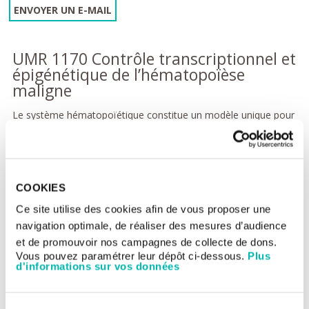
ENVOYER UN E-MAIL
UMR 1170 Contrôle transcriptionnel et
épigénétique de l’hématopoïèse
maligne
Le système hématopoïétique constitue un modèle unique pour
étudier la production contrôlée d'un grand nombre de cellules
différenciées à partir d'une cellule souche somatique et
comment l'accumulation de mutations entraine le
développement de tumeurs malignes. L'hématopoïèse adulte
est organisée comme une hiérarchie ayant à son sommet, une
COOKIES
cellule souche hématopoïétique (CSH) dont les fonctions sont
strictement réglementées par un microenvironnement
Ce site utilise des cookies afin de vous proposer une
spécifique principalement situés dans la moelle osseuse pour la
navigation optimale, de réaliser des mesures d’audience
CSH. Les approches actuelles (xénogreffes, modèles de souris,
séquençage de prochaine génération, etc ...) permettent des
et de promouvoir nos campagnes de collecte de dons.
analyses approfondies de la dynamique de l'accumulation des
Vous pouvez paramétrer leur dépôt ci-dessous.
Plus
mutations et leurs conséquences fonctionnelles lors de la
d'informations sur vos données
différenciation cellulaire ou la transformation.
La classification des anomalies de l'hématopoïèse a d'abord