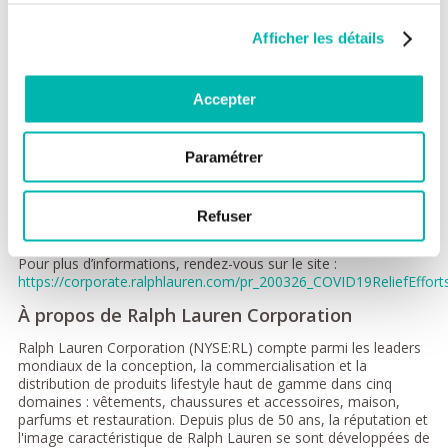
10 hôpitaux et EHPAD en France. La fondation Hôpitaux de
Paris - Hôpitaux de France se consacre à l’amélioration de la
Afficher les détails
qualité de vie des patients, des aidants et des soignants.
Le lancement de ces initiatives en France fait suite à l’annonce
Accepter
récente de Ralph Lauren Corporate Foundation, qui s’est
engagé à verser 10 millions de dollars pour aider ses équipes,
mais aussi le Fonds de solidarité COVID-19 de l’Organisation
Paramétrer
mondiale de la santé, le Council of Fashion Designers of
America (CFDA) / Vogue Fashion Fund, et les organisations
internationales venant en aide aux personnes atteintes du
cancer qui sont parmi les plus vulnérables dans le contexte
Refuser
actuel.
Pour plus d’informations, rendez-vous sur le site :
https://corporate.ralphlauren.com/pr_200326_COVID19ReliefEffort
À propos de Ralph Lauren Corporation
Ralph Lauren Corporation (NYSE:RL) compte parmi les leaders
mondiaux de la conception, la commercialisation et la
distribution de produits lifestyle haut de gamme dans cinq
domaines : vêtements, chaussures et accessoires, maison,
parfums et restauration. Depuis plus de 50 ans, la réputation et
l'image caractéristique de Ralph Lauren se sont développées de