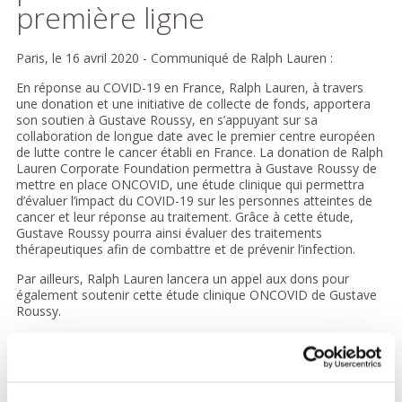
première ligne
Paris, le 16 avril 2020 - Communiqué de Ralph Lauren :
En réponse au COVID-19 en France, Ralph Lauren, à travers
une donation et une initiative de collecte de fonds, apportera
son soutien à Gustave Roussy, en s’appuyant sur sa
collaboration de longue date avec le premier centre européen
de lutte contre le cancer établi en France. La donation de Ralph
Lauren Corporate Foundation permettra à Gustave Roussy de
mettre en place ONCOVID, une étude clinique qui permettra
d’évaluer l’impact du COVID-19 sur les personnes atteintes de
cancer et leur réponse au traitement. Grâce à cette étude,
Gustave Roussy pourra ainsi évaluer des traitements
thérapeutiques afin de combattre et de prévenir l’infection.
Par ailleurs, Ralph Lauren lancera un appel aux dons pour
également soutenir cette étude clinique ONCOVID de Gustave
Roussy.
Le Professeur Fabrice Barlesi, directeur médical et directeur de
la recherche clinique de Gustave Roussy, a déclaré :
"En réponse
à cette crise sanitaire mondiale, Gustave Roussy, premier centre
de lutte contre le cancer en Europe, considère qu’il est de sa