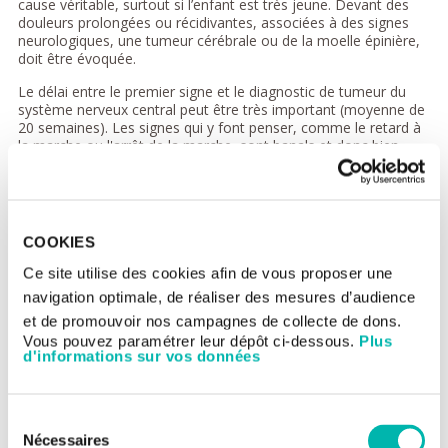
cause véritable, surtout si l’enfant est très jeune. Devant des
douleurs prolongées ou récidivantes, associées à des signes
neurologiques, une tumeur cérébrale ou de la moelle épinière,
doit être évoquée.
Le délai entre le premier signe et le diagnostic de tumeur du
système nerveux central peut être très important (moyenne de
20 semaines). Les signes qui y font penser, comme le retard à
la marche ou l'arrêt de la marche, sont banals et donc bien
souvent trompeurs, surtout chez le très jeune enfant. Des
crises convulsives peuvent se voir dans certains cas mais les
signes les plus fréquents sont non spécifiques (céphalées et
vomissements).
COOKIES
Le délai est plus souvent fonction de la vitesse d’évolution et
donc de la gravité de la maladie. Pour le
médulloblastome
, le
Ce site utilise des cookies afin de vous proposer une
retard diagnostique n’a pas d’impact sur la survie des patients ni
navigation optimale, de réaliser des mesures d’audience
sur les séquelles.
et de promouvoir nos campagnes de collecte de dons.
L’IRM est l’examen de choix pour préciser la localisation de la
Vous pouvez paramétrer leur dépôt ci-dessous.
Plus
tumeur et les possibilités de traitement. Le scanner reste un
d'informations sur vos données
examen utile de débrouillage en urgence même si cet examen
peut passer à côté de certaines formes de tumeurs.
Sélection
Une fois le diagnostic fait, un transfert sécurisé en milieu
Nécessaires
neurochirurgical spécialisé est urgent et indispensable.
du