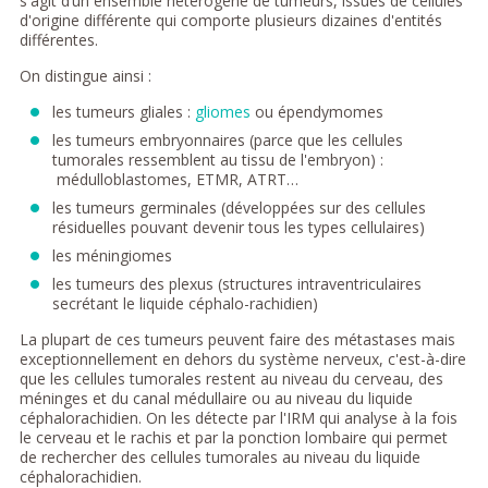
s'agit d’un ensemble hétérogène de tumeurs, issues de cellules
d'origine différente qui comporte plusieurs dizaines d'entités
différentes.
On distingue ainsi :
les tumeurs gliales :
gliomes
ou épendymomes
les tumeurs embryonnaires (parce que les cellules
tumorales ressemblent au tissu de l'embryon) :
médulloblastomes, ETMR, ATRT…
les tumeurs germinales (développées sur des cellules
résiduelles pouvant devenir tous les types cellulaires)
les méningiomes
les tumeurs des plexus (structures intraventriculaires
secrétant le liquide céphalo-rachidien)
La plupart de ces tumeurs peuvent faire des métastases mais
exceptionnellement en dehors du système nerveux, c'est-à-dire
que les cellules tumorales restent au niveau du cerveau, des
méninges et du canal médullaire ou au niveau du liquide
céphalorachidien. On les détecte par l'IRM qui analyse à la fois
le cerveau et le rachis et par la ponction lombaire qui permet
de rechercher des cellules tumorales au niveau du liquide
céphalorachidien.