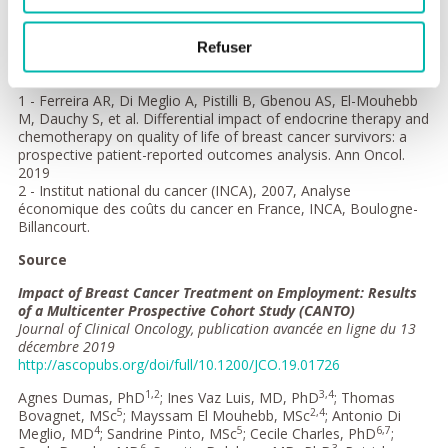
ARC pour la recherche sur le cancer, l’association Susan G.
Komen, le programme Odyssea et la Fondation Gustave
Refuser
Roussy ; l’étude CANTO est soutenue par l’Agence nationale de
la recherche, la Ligue Nationale contre le cancer et l’IRESP.
1 - Ferreira AR, Di Meglio A, Pistilli B, Gbenou AS, El-Mouhebb
M, Dauchy S, et al. Differential impact of endocrine therapy and
chemotherapy on quality of life of breast cancer survivors: a
prospective patient-reported outcomes analysis. Ann Oncol.
2019
2 - Institut national du cancer (INCA), 2007, Analyse
économique des coûts du cancer en France, INCA, Boulogne-
Billancourt.
Source
Impact of Breast Cancer Treatment on Employment: Results
of a Multicenter Prospective Cohort Study (CANTO)
Journal of Clinical Oncology, publication avancée en ligne du 13
décembre 2019
http://ascopubs.org/doi/full/10.1200/JCO.19.01726
1,2
3,4
Agnes Dumas, PhD
; Ines Vaz Luis, MD, PhD
; Thomas
5
2,4
Bovagnet, MSc
; Mayssam El Mouhebb, MSc
; Antonio Di
4
5
6,7
Meglio, MD
; Sandrine Pinto, MSc
; Cecile Charles, PhD
;
6
3