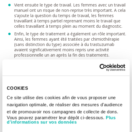
Vient ensuite le type de travail. Les femmes avec un travail
manuel ont un risque de non-reprise très important. A cela
s’ajoute la question du temps de travail, les femmes
travaillant à temps partiel reprenant moins le travail que
celles travaillant à temps plein au moment du diagnostic.
Enfin, le type de traitement a également un rôle important.
Ainsi, les femmes ayant été traitées par chimiothérapie
(sans distinction du type) associée à du trastuzumab
avaient significativement moins repris une activité
professionnelle un an après la fin des traitements.
"
Toutes choses égales par ailleurs, par exemple le même type de
chirurgie ou la prise en compte des symptômes dépressifs, le fait
d’avoir du trastuzumab augmente clairement le risque de ne pas
retourner au travail. Nous n’avons pas encore trouvé
d’explication satisfaisante à son rôle : ce médicament n’ayant pas
COOKIES
une toxicité considérée comme sévère (grade 3 ou 4), il ne devrait
pas avoir un tel impact sur l’emploi. Est-ce sa toxicité à long
Ce site utilise des cookies afin de vous proposer une
terme, même si elle est faible, la cause ? Est-ce la formulation par
navigation optimale, de réaliser des mesures d’audience
voie intraveineuse et son administration à l’hôpital sur une
et de promouvoir nos campagnes de collecte de dons.
longue durée qui joue ? Nous sommes en train d’affiner les
paramètres pour mieux comprendre
Vous pouvez paramétrer leur dépôt ci-dessous.
" conclut Ines Vaz-Luis,
Plus
d'informations sur vos données
oncologue à Gustave Roussy et co-auteur de l’article.