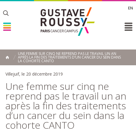
EN
Toggle
Toggle
Toggle
UNE FEMME SUR CINQ NE REPREND PAS LE TRAVAIL UN AN
APRÈS LA FIN DES TRAITEMENTS D’UN CANCER DU SEIN DANS
ACCUEIL
LA COHORTE CANTO
Toggle
Villejuif, le 20 décembre 2019
Une femme sur cinq ne
reprend pas le travail un an
après la fin des traitements
d’un cancer du sein dans la
cohorte CANTO