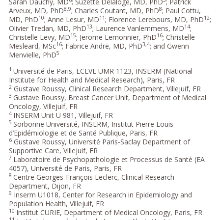
Sarah Dauchy, MD
; Suzette Delaloge, MD, PhD
; Patrick
8,9
8
Arveux, MD, PhD
; Charles Coutant, MD, PhD
; Paul Cottu,
10
11
12
MD, PhD
; Anne Lesur, MD
; Florence Lerebours, MD, PhD
;
13
14
Olivier Tredan, MD, PhD
; Laurence Vanlemmens, MD
;
15
16
Christelle Levy, MD
; Jerome Lemonnier, PhD
; Christelle
16
3,4
Mesleard, MSc
; Fabrice Andre, MD, PhD
; and Gwenn
5
Menvielle, PhD
1
Université de Paris, ECEVE UMR 1123, INSERM (National
Institute for Health and Medical Research), Paris, FR
2
Gustave Roussy, Clinical Research Department, Villejuif, FR
3
Gustave Roussy, Breast Cancer Unit, Department of Medical
Oncology, Villejuif, FR
4
INSERM Unit U 981, Villejuif, FR
5
Sorbonne Université, INSERM, Institut Pierre Louis
d’Epidémiologie et de Santé Publique, Paris, FR
6
Gustave Roussy, Université Paris-Saclay Department of
Supportive Care, Villejuif, FR
7
Laboratoire de Psychopathologie et Processus de Santé (EA
4057), Université de Paris, Paris, FR
8
Centre Georges-François Leclerc, Clinical Research
Department, Dijon, FR
9
Inserm U1018, Center for Research in Epidemiology and
Population Health, Villejuif, FR
10
Institut CURIE, Department of Medical Oncology, Paris, FR
11