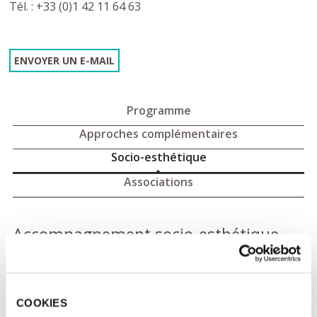
Tél. : +33 (0)1 42 11 64 63
ENVOYER UN E-MAIL
Programme
Approches complémentaires
Socio-esthétique
Associations
Accompagnement socio-esthétique
Prendre soin de soi pendant la maladie et les traitements n’est
pas un luxe, bien au contraire. Pour vous aider à appréhender
les changements physiques liés à la maladie et aux traitements,
vous avez la possibilité d’être accompagné par différents
COOKIES
professionnels. Les soins esthétiques influent sur l’état