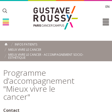
EN
Toggle
Toggle
Toggle
INFOS PATIENTS
ACCUEIL
MIEUX VIVRE LE CANCER
Toggle
MIEUX VIVRE LE CANCER - ACCOMPAGNEMENT SOCIO-
ESTHÉTIQUE
Programme
d’accompagnement
"Mieux vivre le
cancer"
Contact