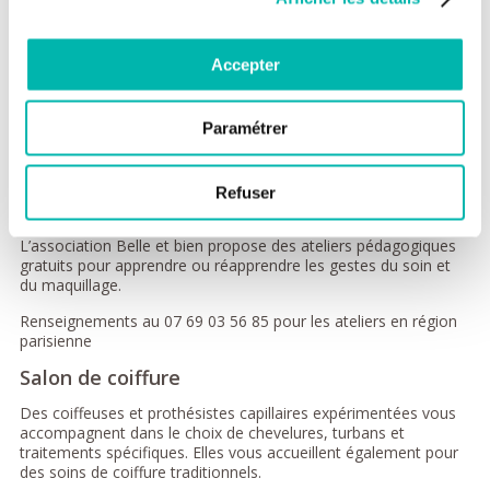
sur le répondeur téléphonique).
Les séances sont réservées aux patients hospitalisés ou
présents sur le site pour une consultation ou un RV médical
Accepter
Paramétrer
Refuser
Ateliers de conseil maquillage Belle et Bien
L’association Belle et bien propose des ateliers pédagogiques
gratuits pour apprendre ou réapprendre les gestes du soin et
du maquillage.
Renseignements au 07 69 03 56 85 pour les ateliers en région
parisienne
Salon de coiffure
Des coiffeuses et prothésistes capillaires expérimentées vous
accompagnent dans le choix de chevelures, turbans et
traitements spécifiques. Elles vous accueillent également pour
des soins de coiffure traditionnels.