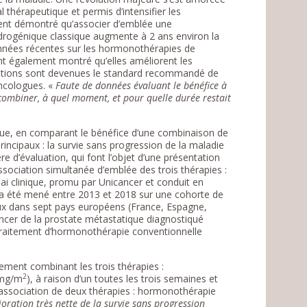
l thérapeutique et permis d’intensifier les
ment démontré qu’associer d’emblée une
ndrogénique classique augmente à 2 ans environ la
onnées récentes sur les hormonothérapies de
nt également montré qu’elles améliorent les
 options sont devenues le standard recommandé de
oncologues. «
Faute de données évaluant le bénéfice à
 combiner, à quel moment, et pour quelle durée restait
ue, en comparant le bénéfice d’une combinaison de
incipaux : la survie sans progression de la maladie
ère d’évaluation, qui font l’objet d’une présentation
association simultanée d’emblée des trois thérapies :
ai clinique, promu par Unicancer et conduit en
 a été mené entre 2013 et 2018 sur une cohorte de
aux dans sept pays européens (France, Espagne,
cancer de la prostate métastatique diagnostiqué
 traitement d’hormonothérapie conventionnelle
tement combinant les trois thérapies :
2
 mg/m
), à raison d’un toutes les trois semaines et
l’association de deux thérapies : hormonothérapie
ration très nette de la survie sans progression