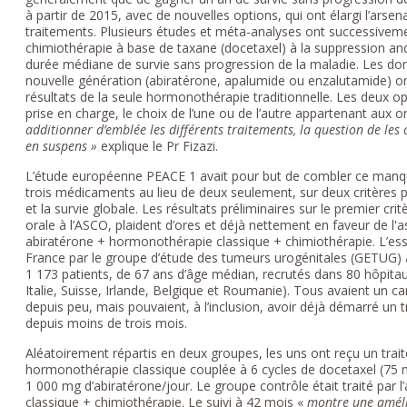
à partir de 2015, avec de nouvelles options, qui ont élargi l’arsena
traitements. Plusieurs études et méta-analyses ont successive
chimiothérapie à base de taxane (docetaxel) à la suppression a
durée médiane de survie sans progression de la maladie. Les d
nouvelle génération (abiratérone, apalumide ou enzalutamide) o
résultats de la seule hormonothérapie traditionnelle. Les deux
prise en charge, le choix de l’une ou de l’autre appartenant aux 
additionner d’emblée les différents traitements, la question de les
en suspens »
explique le Pr Fizazi.
L’étude européenne PEACE 1 avait pour but de combler ce manq
trois médicaments au lieu de deux seulement, sur deux critères pr
et la survie globale. Les résultats préliminaires sur le premier crit
orale à l’ASCO, plaident d’ores et déjà nettement en faveur de l'
abiratérone + hormonothérapie classique + chimiothérapie. L’ess
France par le groupe d’étude des tumeurs urogénitales (GETUG)
1 173 patients, de 67 ans d’âge médian, recrutés dans 80 hôpit
Italie, Suisse, Irlande, Belgique et Roumanie). Tous avaient un 
depuis peu, mais pouvaient, à l’inclusion, avoir déjà démarré un
depuis moins de trois mois.
Aléatoirement répartis en deux groupes, les uns ont reçu un trai
hormonothérapie classique couplée à 6 cycles de docetaxel (75
1 000 mg d’abiratérone/jour. Le groupe contrôle était traité par 
classique + chimiothérapie. Le suivi à 42 mois «
montre une amélio