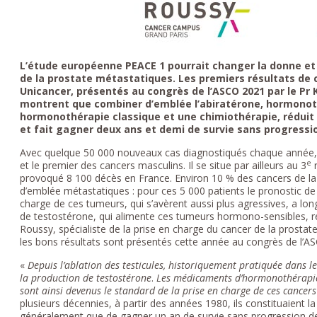
L’étude européenne PEACE 1 pourrait changer la donne et
de la prostate métastatiques. Les premiers résultats de c
Unicancer, présentés au congrès de l’ASCO 2021 par le Pr
montrent que combiner d’emblée l’abiratérone, hormonot
hormonothérapie classique et une chimiothérapie, réduit 
et fait gagner deux ans et demi de survie sans progressio
Avec quelque 50 000 nouveaux cas diagnostiqués chaque année, le
e
et le premier des cancers masculins. Il se situe par ailleurs au 3
r
provoqué 8 100 décès en France. Environ 10 % des cancers de la
d’emblée métastatiques : pour ces 5 000 patients le pronostic de 
charge de ces tumeurs, qui s’avèrent aussi plus agressives, a lon
de testostérone, qui alimente ces tumeurs hormono-sensibles, re
Roussy, spécialiste de la prise en charge du cancer de la prostate
les bons résultats sont présentés cette année au congrès de l
’
AS
«
Depuis l’ablation des testicules, historiquement pratiquée dans
la production de testostérone
.
Les médicaments d’hormonothérapie 
sont ainsi devenus le standard de la prise en charge de ces cance
plusieurs décennies, à partir des années 1980, ils constituaient 
généralement que de gagner un an de survie sans progression de