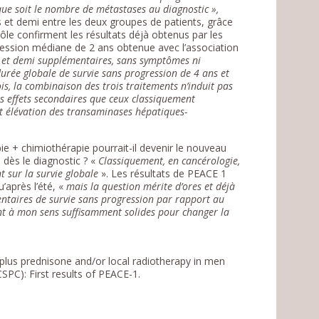
que soit le nombre de métastases au diagnostic »,
ns et demi entre les deux groupes de patients, grâce
rôle confirment les résultats déjà obtenus par les
ession médiane de 2 ans obtenue avec l’association
et demi supplémentaires, sans symptômes ni
urée globale de survie sans progression de 4 ans et
is, la combinaison des trois traitements n’induit pas
es effets secondaires que ceux classiquement
et élévation des transaminases hépatiques-
e + chimiothérapie pourrait-il devenir le nouveau
 dès le diagnostic ? «
Classiquement, en cancérologie,
t sur la survie globale
». Les résultats de PEACE 1
’après l’été, «
mais la question mérite d’ores et déjà
ntaires de survie sans progression par rapport au
sont à mon sens suffisamment solides pour changer la
e plus prednisone and/or local radiotherapy in men
SPC): First results of PEACE-1.