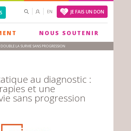
FORMULAIRE
RECHERCHER
JE FAIS UN DON
EN
S
DE
RECHERCHE
MENT
NOUS SOUTENIR
 DOUBLE LA SURVIE SANS PROGRESSION
atique au diagnostic :
apies et une
vie sans progression