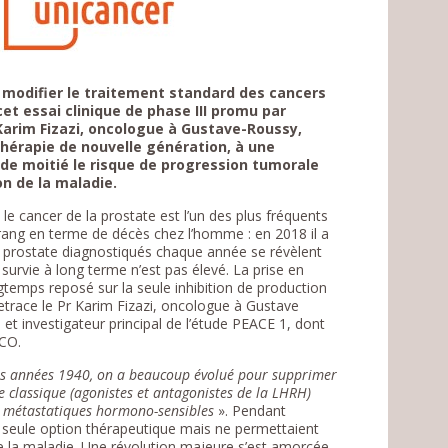
 modifier le traitement standard des cancers
et essai clinique de phase III promu par
 Karim Fizazi, oncologue à Gustave-Roussy,
hérapie de nouvelle génération, à une
de moitié le risque de progression tumorale
n de la maladie.
 cancer de la prostate est l’un des plus fréquents
ang en terme de décès chez l’homme : en 2018 il a
 prostate diagnostiqués chaque année se révèlent
survie à long terme n’est pas élevé. La prise en
gtemps reposé sur la seule inhibition de production
trace le Pr Karim Fizazi, oncologue à Gustave
 et investigateur principal de l’étude PEACE 1, dont
CO.
 les années 1940, on a beaucoup évolué pour supprimer
classique (agonistes et antagonistes de la LHRH)
rs métastatiques hormono-sensibles
». Pendant
la seule option thérapeutique mais ne permettaient
 la maladie. Une révolution majeure s’est amorcée