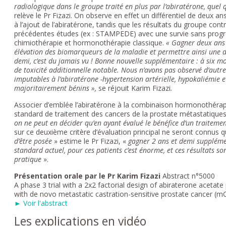
radiologique dans le groupe traité en plus par l’abiratérone,
quel 
relève le Pr Fizazi. On observe en effet un différentiel de deux a
à l’ajout de l’abiratérone, tandis que les résultats du groupe cont
précédentes études (ex : STAMPEDE) avec une survie sans progr
chimiothérapie et hormonothérapie classique.
« Gagner deux ans 
élévation des biomarqueurs de la maladie et permettre ainsi une d
demi, c’est du jamais vu ! Bonne nouvelle supplémentaire : à six mo
de toxicité additionnelle notable. Nous n’avons pas observé d’autr
imputables à l’abiratérone -hypertension artérielle, hypokaliémie 
majoritairement bénins »,
se réjouit Karim Fizazi
.
Associer d’emblée l’abiratérone à la combinaison hormonothérapi
standard de traitement des cancers de la prostate métastatiques
on ne peut en décider qu’en ayant évalué le bénéfice d’un traitemen
sur ce deuxième critère d’évaluation principal ne seront connus qu
d’être posée
» estime le Pr Fizazi, «
gagner 2 ans et demi suppléme
standard actuel, pour ces patients c’est énorme, et ces résultats 
pratique
».
Présentation orale par le Pr Karim Fizazi
Abstract n°5000
A phase 3 trial with a 2x2 factorial design of abiraterone acetat
with de novo metastatic castration-sensitive prostate cancer (mC
► Voir l'abstract
Les explications en vidéo