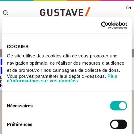
EN
Toggle
Toggle
COOKIES
Toggle
THOMAS MERCHER
Ce site utilise des cookies afin de vous proposer une
ACCUEIL
Biologie des leucémies de
Toggle
navigation optimale, de réaliser des mesures d’audience
l’enfant
et de promouvoir nos campagnes de collecte de dons.
Vous pouvez paramétrer leur dépôt ci-dessous.
Plus
L'équipe Biologie des leucémies de l'enfant est rattachée à
d'informations sur vos données
l’
UMR 1170 Dynamique moléculaire de la transformation
hématopoïétique
.
Sélection
Nécessaires
du
consentement
Préférences