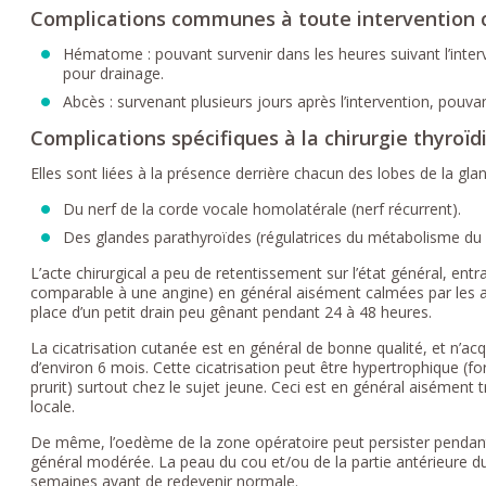
Complications communes à toute intervention ch
Hématome : pouvant survenir dans les heures suivant l’inter
pour drainage.
Abcès : survenant plusieurs jours après l’intervention, pouva
Complications spécifiques à la chirurgie thyroï
Elles sont liées à la présence derrière chacun des lobes de la glan
Du nerf de la corde vocale homolatérale (nerf récurrent).
Des glandes parathyroïdes (régulatrices du métabolisme du 
L’acte chirurgical a peu de retentissement sur l’état général, en
comparable à une angine) en général aisément calmées par les ant
place d’un petit drain peu gênant pendant 24 à 48 heures.
La cicatrisation cutanée est en général de bonne qualité, et n’acq
d’environ 6 mois. Cette cicatrisation peut être hypertrophique (f
prurit) surtout chez le sujet jeune. Ceci est en général aisément t
locale.
De même, l’oedème de la zone opératoire peut persister pendant
général modérée. La peau du cou et/ou de la partie antérieure d
semaines avant de redevenir normale.