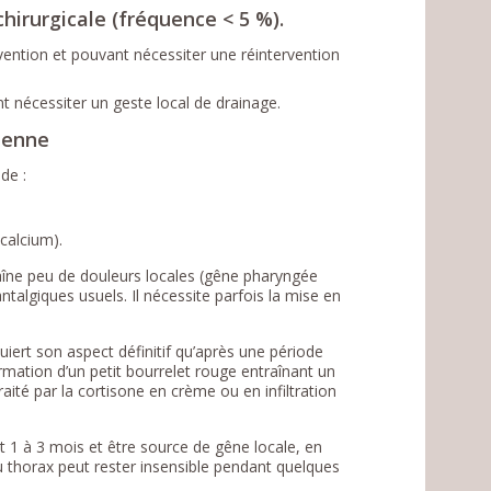
irurgicale (fréquence < 5 %).
vention et pouvant nécessiter une réintervention
nt nécessiter un geste local de drainage.
dienne
de :
calcium).
traîne peu de douleurs locales (gêne pharyngée
algiques usuels. Il nécessite parfois la mise en
uiert son aspect définitif qu’après une période
ormation d’un petit bourrelet rouge entraînant un
raité par la cortisone en crème ou en infiltration
 1 à 3 mois et être source de gêne locale, en
u thorax peut rester insensible pendant quelques