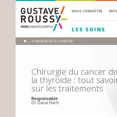
NOUS CONNAÎTRE
INF
Toggle
Toggle
LES SOINS
Toggle
CHIRURGIE DE LA THYROÏDE
ACCUEIL
Toggle
Chirurgie du cancer d
la thyroïde : tout savoi
sur les traitements
Responsable
Dr Dana Hartl