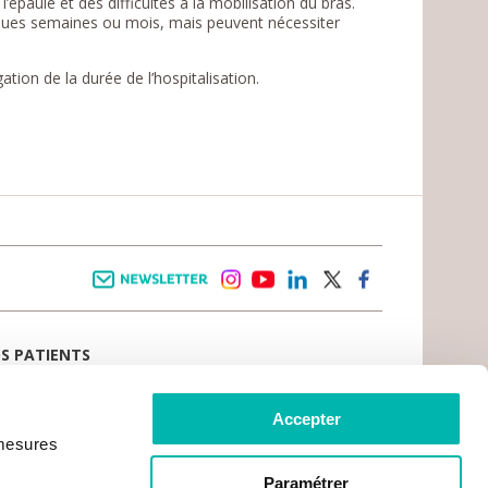
’épaule et des difficultés à la mobilisation du bras.
lques semaines ou mois, mais peuvent nécessiter
tion de la durée de l’hospitalisation.
Newsletter
instagram
youtube
linkedin
twitter
facebook
OS PATIENTS
E D’ACCUEIL
AIL PATIENT
 VIVRE LE CANCER
Accepter
CE PATIENTS ET AIDANTS
 mesures
TS DU PATIENT
CRATIE SANITAIRE
RCHES ADMINISTRATIVES
Paramétrer