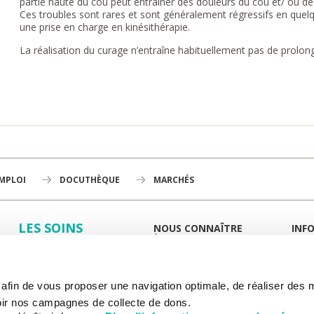
partie haute du cou peut entraîner des douleurs du cou et/ ou de l
Ces troubles sont rares et sont généralement régressifs en que
une prise en charge en kinésithérapie.
La réalisation du curage n’entraîne habituellement pas de prolonga
EMPLOI
DOCUTHÈQUE
MARCHÉS
LES SOINS
NOUS CONNAÎTRE
INF
À LA UNE
GUID
LA RECHERCHE
L'INSTITUT
PORT
HISTOIRE
MIEUX
L'ENSEIGNEMENT
GOUVERNANCE
ESPA
s afin de vous proposer une navigation optimale, de réaliser des
PLAN STRATÉGIQUE 2030
DROI
NOUS SOUTENIR
DÉPARTEMENTS
DÉMO
ir nos campagnes de collecte de dons.
HÔPITAL DE CHEVILLY-LARUE
DÉMA