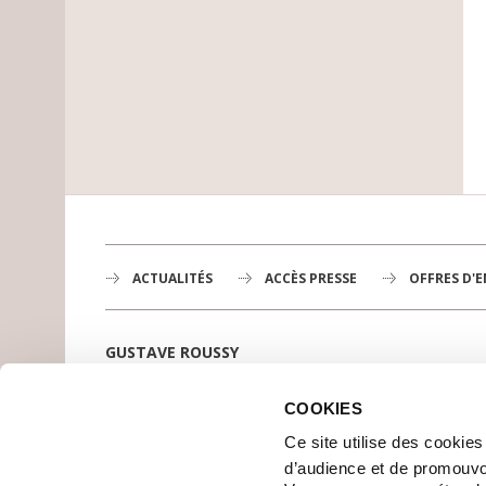
ACTUALITÉS
ACCÈS PRESSE
OFFRES D'
GUSTAVE ROUSSY
1er centre de lutte contre le cancer en Europe,
3200 professionnels mobilisés
COOKIES
PLAN DE GUSTAVE ROUSSY
Ce site utilise des cookie
SE RENDRE À GUSTAVE ROUSSY
d’audience et de promouvo
CONTACT