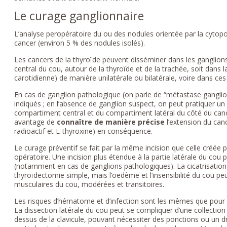
Le curage ganglionnaire
L’analyse peropératoire du ou des nodules orientée par la cytop
cancer (environ 5 % des nodules isolés).
Les cancers de la thyroïde peuvent disséminer dans les ganglion
central du cou, autour de la thyroïde et de la trachée, soit dans l
carotidienne) de manière unilatérale ou bilatérale, voire dans ces
En cas de ganglion pathologique (on parle de “métastase ganglio
indiqués ; en l’absence de ganglion suspect, on peut pratiquer un
compartiment central et du compartiment latéral du côté du canc
avantage de
connaître de manière précise
l’extension du can
radioactif et L-thyroxine) en conséquence.
Le curage préventif se fait par la même incision que celle créé
opératoire. Une incision plus étendue à la partie latérale du cou
(notamment en cas de ganglions pathologiques). La cicatrisatio
thyroïdectomie simple, mais l’oedème et l’insensibilité du cou p
musculaires du cou, modérées et transitoires.
Les risques d’hématome et d’infection sont les mêmes que pour 
La dissection latérale du cou peut se compliquer d’une collection
dessus de la clavicule, pouvant nécessiter des ponctions ou un dr