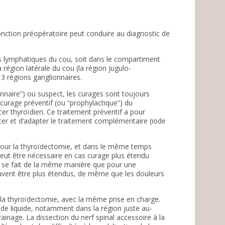
onction préopératoire peut conduire au diagnostic de
s lymphatiques du cou, soit dans le compartiment
a région latérale du cou (la région jugulo-
 3 régions ganglionnaires.
nnaire”) ou suspect, les curages sont toujours
 curage préventif (ou “prophylactique”) du
er thyroïdien. Ce traitement préventif a pour
cer et d’adapter le traitement complémentaire (iode
e pour la thyroïdectomie, et dans le même temps
 peut être nécessaire en cas curage plus étendu
n se fait de la même manière que pour une
euvent être plus étendus, de même que les douleurs
la thyroïdectomie, avec la même prise en charge.
 de liquide, notamment dans la région juste au-
ainage. La dissection du nerf spinal accessoire à la