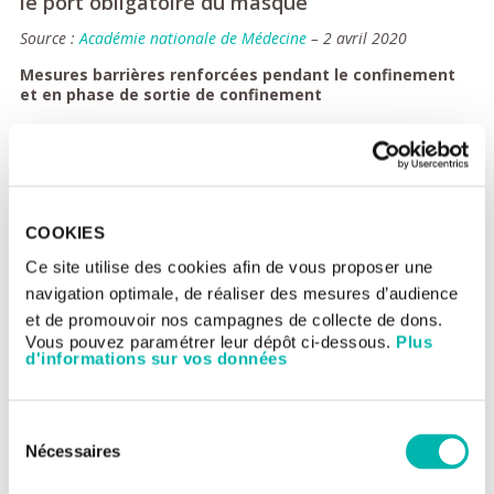
le port obligatoire du masque
Source :
Académie nationale de Médecine
– 2 avril 2020
Mesures barrières renforcées pendant le confinement
et en phase de sortie de confinement
En Extrême-Orient, le port d’un masque anti-projection est à la
fois une mesure de prévention et un acte de civisme en
situation d’épidémie de virus à tropisme respiratoire. Cette
mesure a contribué à une réduction du taux de reproduction. Il
est établi que des personnes en période d’incubation ou en état
de portage asymptomatique excrètent le virus et entretiennent
COOKIES
la transmission de l’infection. En France, le port généralisé d’un
Ce site utilise des cookies afin de vous proposer une
masque par la population constituerait une addition logique aux
mesures barrières. L’Académie recommande : que le port d’un
navigation optimale, de réaliser des mesures d’audience
masque « grand public », aussi dit « alternatif », soit rendu
et de promouvoir nos campagnes de collecte de dons.
obligatoire pour les sorties nécessaires en période de
Vous pouvez paramétrer leur dépôt ci-dessous.
Plus
confinement ; que la levée du confinement s’accompagne d’un
d'informations sur vos données
maintien des mesures barrières jusqu’à l’absence de nouveau
cas pendant une période de 14 jours…
Sélection
Nécessaires
du
Pierre Paperon
consentement