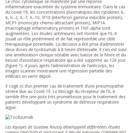
Le choc cytokinique se manifeste par une réponse
inflammatoire exacerbée du système immunitaire. Dans le cas
du covid-19, les concentrations plasmatiques des cytokines IL-
6, IL-2, IL-7, IL-10, IP10 (interferon gamma inducible protein),
MCP1 (monocyte chemo attractant protein), MIP1A
(macrophage inflammatory protein) et TNF-alpha sont
augmentées. Les études antérieures ont montré que l’IL-6
jouait un rôle proéminent et de fait représentait une cible
thérapeutique potentielle. La décision a été prise d’administrer
deux doses de tocilizumab à 8 heure d’intervalle. Il s’en est suivi
une amélioration clinique notable avec baisse de la fièvre et du
besoin d’assistance respiratoire qui a été supprimé au 12e jour
(figure 1). 4 jours après l’administration de l’anticorps, les
images scanner montraient une régression partielle des
infiltrats en verre dépoli.
Il s’agit ici d’un premier cas de traitement d’une pneumopathie
sévère due au Covid-19. Le blocage du récepteur de l’IL-6
semble être une piste très prometteuse pour le traitement des
patients développant un syndrome de détresse respiratoire
aiguë.
Les équipes de Gustave Roussy développent différentes études
comme ONCOVID et participent à l’étude nationale CORIMMUNO