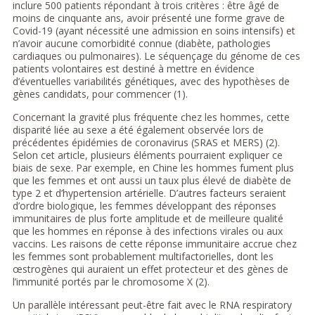
inclure 500 patients répondant à trois critères : être âgé de
moins de cinquante ans, avoir présenté une forme grave de
Covid-19 (ayant nécessité une admission en soins intensifs) et
n’avoir aucune comorbidité connue (diabète, pathologies
cardiaques ou pulmonaires). Le séquençage du génome de ces
patients volontaires est destiné à mettre en évidence
d’éventuelles variabilités génétiques, avec des hypothèses de
gènes candidats, pour commencer (1).
Concernant la gravité plus fréquente chez les hommes, cette
disparité liée au sexe a été également observée lors de
précédentes épidémies de coronavirus (SRAS et MERS) (2).
Selon cet article, plusieurs éléments pourraient expliquer ce
biais de sexe. Par exemple, en Chine les hommes fument plus
que les femmes et ont aussi un taux plus élevé de diabète de
type 2 et d’hypertension artérielle. D’autres facteurs seraient
d’ordre biologique, les femmes développant des réponses
immunitaires de plus forte amplitude et de meilleure qualité
que les hommes en réponse à des infections virales ou aux
vaccins. Les raisons de cette réponse immunitaire accrue chez
les femmes sont probablement multifactorielles, dont les
œstrogènes qui auraient un effet protecteur et des gènes de
l’immunité portés par le chromosome X (2).
Un parallèle intéressant peut-être fait avec le RNA respiratory