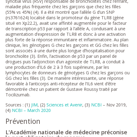
syncitial virus (RSV) responsable de bronchiolites chez l’enfant,
maladie plus fréquente chez les garçons que chez les filles
(55% vs 45%) (4). Il a été montré que l’allèle G d’un SNP
(rs3761624) localisé dans le promoteur du gène TLR8 (gène
situé en Xp22.2), avait une affinité augmentée pour le facteur
de transcription p53 par rapport à l’allèle A, conduisant à une
augmentation d’expression de TLR8 et donc à une activation
plus forte de la réponse immunitaire et inflammatoire. Au plan
clinique, les génotypes G chez les garçons et GG chez les filles
sont associés à une durée plus longue d’hospitalisation pour
bronchiolite (3). Enfin, l’activation de p53 par un panel de
drogues puis l’adjonction d’un agoniste de TLR8, a conduit à
une production d’IL6 de 2 à 3 fois supérieure, par les
lymphocytes de donneurs de génotypes G chez les garçons ou
GG chez les filles (3). De manière intéressante, une réponse
favorable à l’anticorps anti-récepteur de l’IL6 vient d’être
démontrée chez un patient de Gustave Roussy traité par
Tocilizumab.
Sources : (1)
JIM
, (2)
Sciences et Avenir
, (3)
NCBI
– Nov 2019,
(4)
NCBI – March 2020
Prévention
L'Académie nationale de médecine préconise