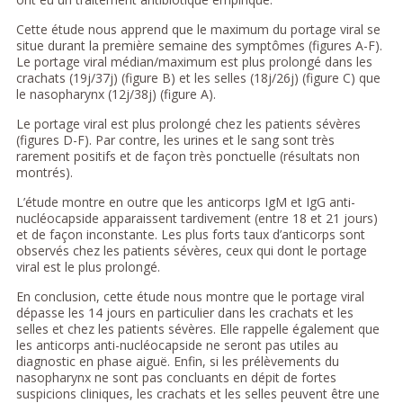
Cette étude nous apprend que le maximum du portage viral se
situe durant la première semaine des symptômes (figures A-F).
Le portage viral médian/maximum est plus prolongé dans les
crachats (19j/37j) (figure B) et les selles (18j/26j) (figure C) que
le nasopharynx (12j/38j) (figure A).
Le portage viral est plus prolongé chez les patients sévères
(figures D-F). Par contre, les urines et le sang sont très
rarement positifs et de façon très ponctuelle (résultats non
montrés).
L’étude montre en outre que les anticorps IgM et IgG anti-
nucléocapside apparaissent tardivement (entre 18 et 21 jours)
et de façon inconstante. Les plus forts taux d’anticorps sont
observés chez les patients sévères, ceux qui dont le portage
viral est le plus prolongé.
En conclusion, cette étude nous montre que le portage viral
dépasse les 14 jours en particulier dans les crachats et les
selles et chez les patients sévères. Elle rappelle également que
les anticorps anti-nucléocapside ne seront pas utiles au
diagnostic en phase aiguë. Enfin, si les prélèvements du
nasopharynx ne sont pas concluants en dépit de fortes
suspicions cliniques, les crachats et les selles peuvent être une