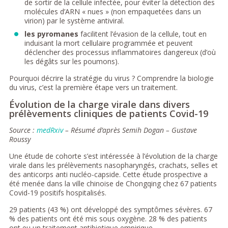
de sortir de la cellule infectée, pour éviter la détection des
molécules d’ARN « nues » (non empaquetées dans un
virion) par le système antiviral.
les pyromanes
facilitent l’évasion de la cellule, tout en
induisant la mort cellulaire programmée et peuvent
déclencher des processus inflammatoires dangereux (d’où
les dégâts sur les poumons).
Pourquoi décrire la stratégie du virus ? Comprendre la biologie
du virus, c’est la première étape vers un traitement.
Évolution de la charge virale dans divers
prélèvements cliniques de patients Covid-19
Source :
medRxiv
– Résumé d’après Semih Dogan – Gustave
Roussy
Une étude de cohorte s’est intéressée à l’évolution de la charge
virale dans les prélèvements nasopharyngés, crachats, selles et
des anticorps anti nucléo-capside. Cette étude prospective a
été menée dans la ville chinoise de Chongqing chez 67 patients
Covid-19 positifs hospitalisés.
29 patients (43 %) ont développé des symptômes sévères. 67
% des patients ont été mis sous oxygène. 28 % des patients
ont eu un traitement antibiotique empirique.