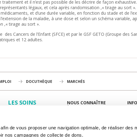
raitement et il n’est pas possible de les décrire de façon exhaustive.
eprésentants légaux, et cela après randomisation ,« tirage au sort ».
édicaments, et d’une durée variable, en fonction du stade et de l’ext
e l’extension de la maladie, à une dose et selon un schéma variable, a
 ,« tirage au sort ».
ise des Cancers de l’Enfant (SFCE) et par le GSF GETO (Groupe des S
triques et 12 adultes.
EMPLOI
DOCUTHÈQUE
MARCHÉS
LES SOINS
NOUS CONNAÎTRE
INF
À LA UNE
GUID
LA RECHERCHE
L'INSTITUT
PORT
HISTOIRE
MIEUX
L'ENSEIGNEMENT
GOUVERNANCE
ESPA
s afin de vous proposer une navigation optimale, de réaliser des
PLAN STRATÉGIQUE 2030
DROI
NOUS SOUTENIR
DÉPARTEMENTS
DÉMO
ir nos campagnes de collecte de dons.