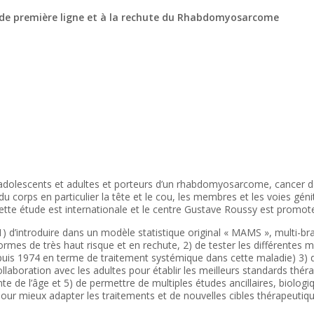
 de première ligne et à la rechute du Rhabdomyosarcome
dolescents et adultes et porteurs d’un rhabdomyosarcome, cancer des 
u corps en particulier la tête et le cou, les membres et les voies géni
ette étude est internationale et le centre Gustave Roussy est promot
d’introduire dans un modèle statistique original « MAMS », multi-bra
es de très haut risque et en rechute, 2) de tester les différentes mo
puis 1974 en terme de traitement systémique dans cette maladie) 3) d
 collaboration avec les adultes pour établir les meilleurs standards th
e de l’âge et 5) de permettre de multiples études ancillaires, biolog
ur mieux adapter les traitements et de nouvelles cibles thérapeutiqu