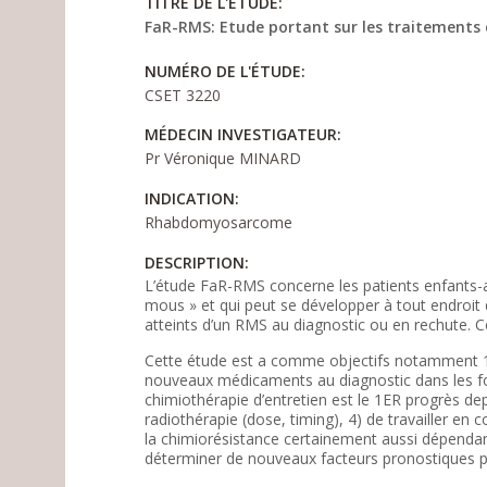
TITRE DE L'ÉTUDE:
FaR-RMS: Etude portant sur les traitements
NUMÉRO DE L'ÉTUDE:
CSET 3220
MÉDECIN INVESTIGATEUR:
Pr Véronique MINARD
INDICATION:
Rhabdomyosarcome
DESCRIPTION:
L’étude FaR-RMS concerne les patients enfants-a
mous » et qui peut se développer à tout endroit d
atteints d’un RMS au diagnostic ou en rechute. C
Cette étude est a comme objectifs notamment 1) 
nouveaux médicaments au diagnostic dans les form
chimiothérapie d’entretien est le 1ER progrès de
radiothérapie (dose, timing), 4) de travailler en
la chimiorésistance certainement aussi dépendant
déterminer de nouveaux facteurs pronostiques po