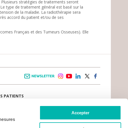
 Plusieurs stratégies de traitements seront
 Le type de traitement général est basé sur la
ension de la maladie. La radiothérapie sera
près accord du patient et/ou de ses
arcomes Français et des Tumeurs Osseuses). Elle
Newsletter
instagram
youtube
linkedin
twitter
facebook
OS PATIENTS
E D’ACCUEIL
AIL PATIENT
 VIVRE LE CANCER
Accepter
CE PATIENTS ET AIDANTS
 mesures
TS DU PATIENT
CRATIE SANITAIRE