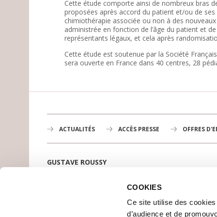
Cette étude comporte ainsi de nombreux bras de t
proposées après accord du patient et/ou de ses r
chimiothérapie associée ou non à des nouveaux m
administrée en fonction de l’âge du patient et d
représentants légaux, et cela après randomisation
Cette étude est soutenue par la Société França
sera ouverte en France dans 40 centres, 28 pédia
ACTUALITÉS
ACCÈS PRESSE
OFFRES D'
GUSTAVE ROUSSY
1er centre de lutte contre le cancer en Europe,
3200 professionnels mobilisés
COOKIES
PLAN DE GUSTAVE ROUSSY
Ce site utilise des cookie
SE RENDRE À GUSTAVE ROUSSY
d’audience et de promouvo