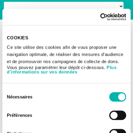
RETOUR AUX ESSAIS CLINIQUES
Les essais cliniques
COOKIES
Cancers du poumon - cancers
Ce site utilise des cookies afin de vous proposer une
thoraciques
Essai de phase 2 dans le
navigation optimale, de réaliser des mesures d’audience
cancer bronchique non à
et de promouvoir nos campagnes de collecte de dons.
Vous pouvez paramétrer leur dépôt ci-dessous.
Plus
petites cellules
d'informations sur vos données
Sélection
TITRE DE L'ÉTUDE:
Nécessaires
du
Etude randomisée de phase 2, en ouvert, contrôlée avec
groupe témoin actif, de JNJ-90301900 en association
consentement
avec une chimioradiothérapie suivie de durvalumab
Préférences
dans le cancer du poumon non à petites cellules de
stade III localement avancé et non résécable.