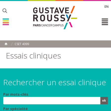
EN
Toggle
Toggle
Toggle
CSET 4099
ACCUEIL
Toggle
Essais cliniques
Rechercher un essai clinique
Par mots-clés
Par spécialité