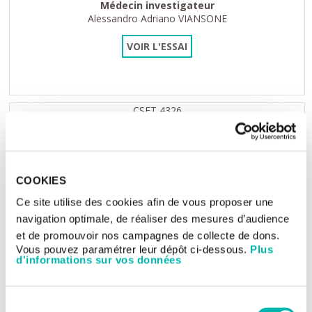
Médecin investigateur
Alessandro Adriano VIANSONE
VOIR L'ESSAI
CSET 4326
ER+, HER2- advanced breast cancer
COOKIES
Étude comparative avec traitement de référence de phase III
randomisée, en double aveugle, visant à...
Ce site utilise des cookies afin de vous proposer une
navigation optimale, de réaliser des mesures d’audience
et de promouvoir nos campagnes de collecte de dons.
Vous pouvez paramétrer leur dépôt ci-dessous.
Plus
d'informations sur vos données
Médecin investigateur
Barbara PISTILLI
VOIR L'ESSAI
Sélection