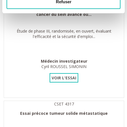
Refuser
Étude clinique chez des personnes atteintes d’un
cancer du sein avancé ou...
Étude de phase III, randomisée, en ouvert, évaluant
l'efficacité et la sécurité d'emploi...
Médecin investigateur
Cyril ROUSSEL SIMONIN
VOIR L'ESSAI
CSET 4317
Essai précoce tumeur solide métastatique