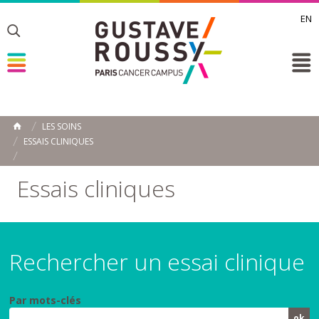
EN
Toggle
Toggle
Toggle
LES SOINS
ACCUEIL
ESSAIS CLINIQUES
Toggle
Essais cliniques
Rechercher un essai clinique
Par mots-clés