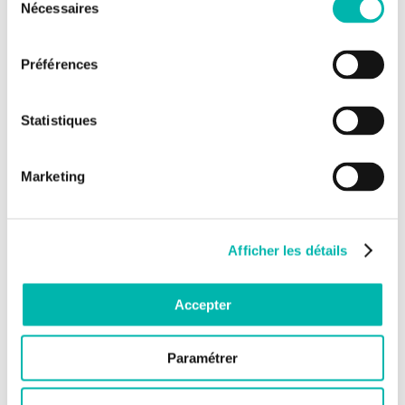
Nécessaires
du
consentement
Préférences
CSET 4310
Étude visant à trouver une dose appropriée de
zongertinib, utilisé seul et en...
Statistiques
Beamion BCGC-1: Étude visant à trouver une dose
Marketing
appropriée de zongertinib, utilisé seul et en...
Afficher les détails
Médecin investigateur
Barbara PISTILLI
Accepter
VOIR L'ESSAI
Paramétrer
CSET 4308