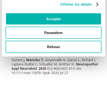
Long-term quality assessment and monitoring of light
Afficher les détails
microscope performance through accessible and reliable
protocols, tools and metrics
. Orestis Faklaris, Leslie
Bancel-Vallée, Aurélien Dauphin, Baptiste Monterroso,
Accepter
Perrine Frère, David Geny,
Manoliu T
, Sylvain de Rossi,
Fabrice P. Cordelières, Damien Schapman, Roland
Nitschke, Julien Cau, Thomas Guilbert bioRxiv
2021
.06.16.448633; doi:
Paramétrer
https://doi.org/10.1101/2021.06.16.448633
Live-imaging of revertant and therapeutically restored
dystrophin in the DmdEGFP-mdx mouse model for
Refuser
Duchenne muscular dystrophy.
Petkova MV, Stantzou A,
Morin A, Petrova O, Morales-Gonzalez S, Seifert F, Bellec-
Dyevre J,
Manoliu T
, Goyenvalle A, Garcia L, Richard I,
Laplace-Builhé C, Schuelke M, Amthor H..
Neuropathol
Appl Neurobiol
.
2020
Oct;46(6):602-614. doi:
10.1111/nan.12639. Epub 2020 Jul 27.