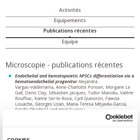
Activités
Equipements
Publications récentes
Equipe
Microscopie - publications récentes
Endothelial and hematopoietic hPSCs differentiation via a
hematoendothelial progenitor
Alejandra
Vargas‑Valderrama, Anne‑Charlotte Ponsen, Morgane Le
Gall, Denis Clay, Sébastien Jacques, Tudor Manoliu, Valérie
Rouffiac, Karine Ser‑le‑Roux, Cyril Quivoron, Fawzia
Louache, Georges Uzan, Maria‑Teresa Mitjavila‑Garcia,
Estelle Oberlin1† and Hind Guenou
Cancer induces a stress ileopathy depending on B-
adrenergic receptors and promoting dysbiosis that
contribute to carcinogenesis.
Satoru Yonekura, Safae
Terrisse, Carolina Alves Costa Silva, Antoine Lafarge,