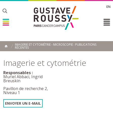
EN
Toggle
Toggle
Toggle
IMAGERIE ET CYTOMÉTRIE - MICROSCOPIE : PUBLICATIONS
RÉCENTES
ACCUEIL
Toggle
Imagerie et cytométrie
Responsables :
Muriel Abbaci, Ingrid
Breuskin
Pavillon de recherche 2,
Niveau 1
ENVOYER UN E-MAIL