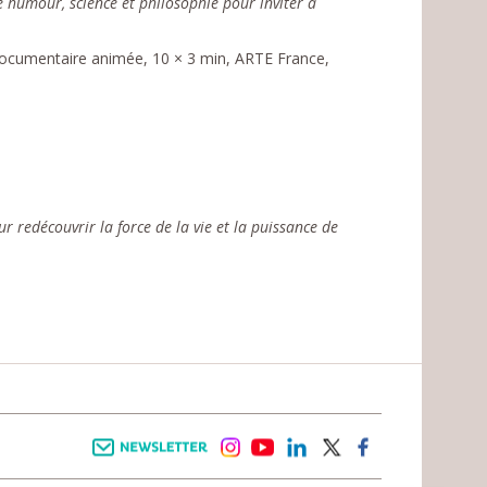
e humour, science et philosophie pour inviter à
documentaire animée, 10 × 3 min, ARTE France,
ur redécouvrir la force de la vie et la puissance de
Newsletter
instagram
youtube
linkedin
twitter
facebook