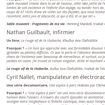
sable mouvant s’invite dans la vie de l’auteur, cette idée jaillie de l
limites de son existence et l’infinité d’un voyage, où bondir hors du
coups de 67 récits d’une vie collés sur des façades, que nous lect
racontent, entre joie et obscurité, ce qui a été, et ce qui est
».
Sable mouvant : Fragments de ma vie
, Henning Mankell, traduit
Nathan Guilbault, infirmier
Un livre,
Le rouge vif de la rhubarbe,
d’Auður Ava Ólafsdóttir.
Pourquoi ?
«
Un livre qui approche avec une formidable douceur la
(grandes ou petites) difficiles. Ce que la perte et l'absence dessin
chaos de l'existence avec beaucoup de merveilleux, et surtout, ou
jambes en coton. J’ai trouvé ce roman singulier, drôle et touchant »
Le rouge vif de la rhubarbe
, Auður Ava Ólafsdóttir, traduit de l’
Cyril Nallet, manipulateur en électrora
Une série documentaire,
Une espèce à part,
réalisée par Clém
Pourquoi ?
«
“Une espèce à part” est une mini-série documentaire d
humain dans l’univers. À travers dix courts épisodes en animation 
souligne notre insignifiance à l’échelle cosmique, mais aussi l’amp