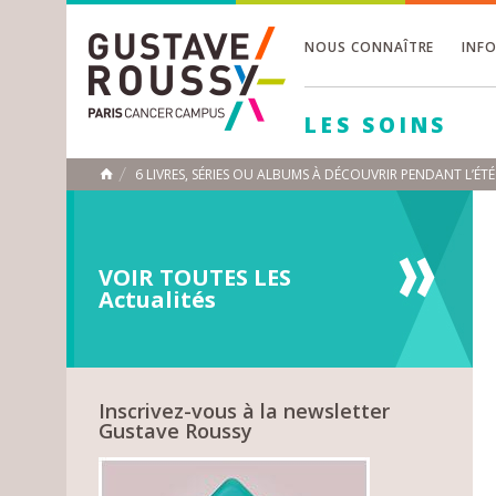
NOUS CONNAÎTRE
INF
Toggle
Toggle
LES SOINS
Toggle
6 LIVRES, SÉRIES OU ALBUMS À DÉCOUVRIR PENDANT L’ÉT
ACCUEIL
Toggle
VOIR TOUTES LES
Actualités
Inscrivez-vous à la newsletter
Gustave Roussy