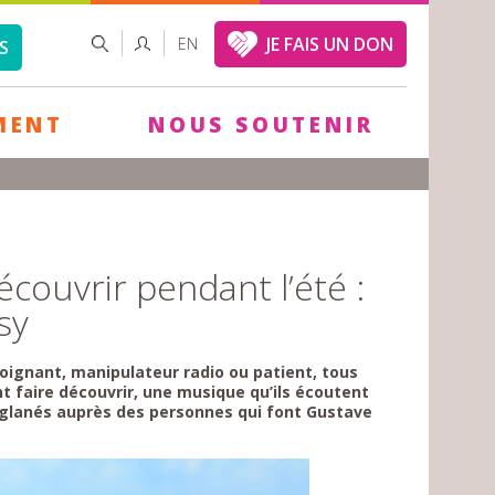
FORMULAIRE
RECHERCHER
JE FAIS UN DON
EN
S
DE
RECHERCHE
MENT
NOUS SOUTENIR
écouvrir pendant l’été :
sy
-soignant, manipulateur radio ou patient, tous
nt faire découvrir, une musique qu’ils écoutent
s glanés auprès des personnes qui font Gustave