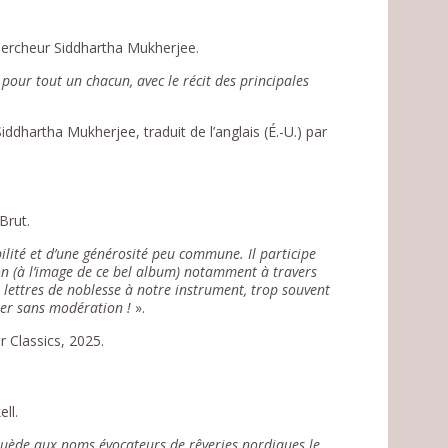
hercheur Siddhartha Mukherjee.
e pour tout un chacun, avec le récit des principales
Siddhartha Mukherjee, traduit de l’anglais (É.-U.) par
Brut.
bilité et d’une générosité peu commune. Il participe
éon (à l’image de ce bel album) notamment à travers
lettres de noblesse à notre instrument, trop souvent
ter sans modération !
».
r Classics, 2025.
ell.
 Suède aux noms évocateurs de rêveries nordiques le