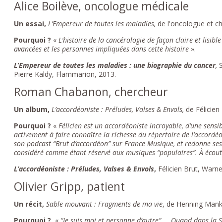
Alice Boilève, oncologue médicale
Un essai,
L’Empereur de toutes les maladies,
de l'oncologue et c
Pourquoi ?
«
L’histoire de la cancérologie de façon claire et lisibl
avancées et les personnes impliquées dans cette histoire
».
L’Empereur de toutes les maladies : une biographie du cancer
,
Pierre Kaldy, Flammarion, 2013.
Roman Chabanon, chercheur
Un album,
L’accordéoniste : Préludes, Valses & Envols,
de Félicien 
Pourquoi ?
«
Félicien est un accordéoniste incroyable, d’une sensi
activement à faire connaître la richesse du répertoire de l’accord
son podcast “Brut d’accordéon” sur France Musique, et redonne ses 
considéré comme étant réservé aux musiques “populaires”. À écou
L’accordéoniste : Préludes, Valses & Envols
,
Félicien Brut, Warne
Olivier Gripp, patient
Un récit,
Sable mouvant : Fragments de ma vie
, de Henning Mank
Pourquoi ?
«
“Je suis moi et personne d’autre” ... Quand dans la