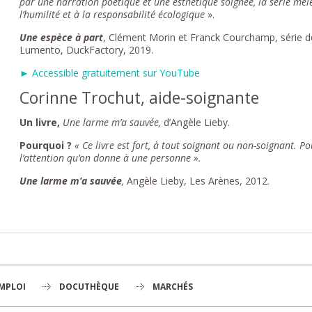
par une narration poétique et une esthétique soignée, la série mêl
l’humilité et à la responsabilité écologique
».
Une espèce à part
, Clément Morin et Franck Courchamp, série 
Lumento, DuckFactory, 2019.
► Accessible gratuitement sur YouTube
Corinne Trochut, aide-soignante
Un livre,
Une larme m’a sauvée,
d’Angèle Lieby.
Pourquoi ?
« Ce livre est fort, à tout soignant ou non-soignant. Po
l’attention qu’on donne à une personne ».
Une larme m’a sauvée
,
Angèle Lieby, Les Arènes, 2012.
EMPLOI
DOCUTHÈQUE
MARCHÉS