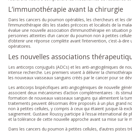
L’immunothérapie avant la chirurgie
Dans les cancers du poumon opérables, les chercheurs et les cl
l’immunothérapie dès les stades précoces et localisés de la mala
évalue une nouvelle association d’immunothérapie en situation pér
personnes atteintes d’un cancer du poumon non à petites cellules
d’obtenir une réponse complète avant l’intervention, c’est-à-dire
opératoires.
Les nouvelles associations thérapeutiq
Les anticorps conjugués (ADCs) et les anti-angiogéniques de nou
intense recherche. Les premiers visent à délivrer la chimiothérap
les nouveaux vaisseaux sanguins créés par le cancer pour se dév
Les anticorps bispécifiques anti-angiogéniques de nouvelle généra
associent deux mécanismes d’action complémentaires : ils stimul
formation de nouveaux vaisseaux sanguins qui alimentent la tum
traitements peuvent désormais être proposés à un plus grand n
non à petites cellules, y compris à ceux qui étaient jusque-là exc
saignement. Gustave Roussy participe à l’essai international de p
et la tolérance de cette nouvelle approche avant sa mise sur le 
Dans les cancers du poumon à petites cellules, d’autres pistes