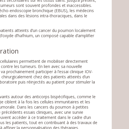
fets secondaires sur les tissus sains. Jusqu’à présent,
s tumeurs sont souvent profondes et inaccessibles.
d’écho-endoscopie bronchique (EBUS), les médecins
rales dans des lésions intra-thoraciques, dans le
patients atteints d’un cancer du poumon localement
s d’oxyde d’hafnium, un composé capable d’amplifier
ration
cellulaires permettent de mobiliser directement
s contre les tumeurs. En lien avec sa nouvelle
va prochainement participer à l’essai clinique IOV-
 chirurgicalement chez des patients atteints d’un
boratoire puis réinjectés au patient pour stimuler la
vants autour des anticorps bispécifiques, comme le
iblent à la fois les cellules immunitaires et les
-tumorale. Dans les cancers du poumon à petites
 précédents essais cliniques, avec une survie
ent accéder à ce traitement dans le cadre d’un
ous les patients, tout en contribuant à des travaux de
affiner la personnalisation des thérapies.