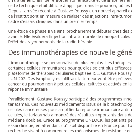
un traitement, afin de renforcer son efficacité et de limiter les ef
cette technique était difficile à appliquer dans le poumon, où le
Depuis l’arrivée récente à Gustave Roussy d’un nouvel appareil 
de l’Institut sont en mesure de réaliser des injections intra-tumo
cadre d’essais cliniques dans un premier temps.
Une étude de phase II va ainsi prochainement débuter chez des 
avancé. Elle évaluera l’injection intra-tumorale de nanoparticule
l’effet des rayonnements de la radiothérapie.
Des immunothérapies de nouvelle géné
L’immunothérapie se personnalise de plus en plus. Les thérapies 
certaines cellules immunitaires pour qu’elles soient plus efficace
plateforme de thérapies cellulaires baptisée ICE, Gustave Roussy 
LUN-202. Des lymphocytes infiltrant la tumeur vont être prélevés
cancer du poumon non à petites cellules, cultivés et activés en la
réponse immunitaire.
Parallèlement, Gustave Roussy participe à des programmes inno
tarlatamab. Ces nouveaux médicaments issus de la biotechnologie c
cellules cancéreuses pour amplifier la réponse immunitaire anti
cellules, le tarlatamab a montré des résultats importants dans de
médiane doublée. Grâce au programme UNLOCK, les patients peuv
essai clinique, en attendant qu’il soit disponible en France pour t
recherche visant à comprendre les mécanismes de résistance et à 