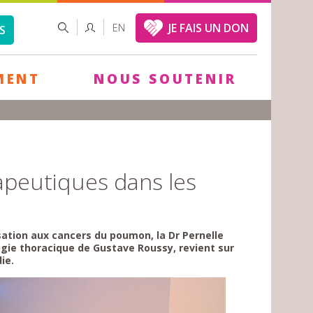
FORMULAIRE
RECHERCHER
JE FAIS UN DON
EN
S
DE
RECHERCHE
MENT
NOUS SOUTENIR
apeutiques dans les
sation aux cancers du poumon, la Dr Pernelle
gie thoracique de Gustave Roussy, revient sur
ie.