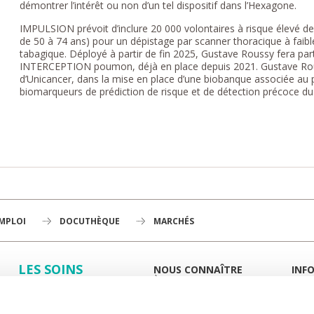
démontrer l’intérêt ou non d’un tel dispositif dans l’Hexagone.
IMPULSION prévoit d’inclure 20 000 volontaires à risque élevé
de 50 à 74 ans) pour un dépistage par scanner thoracique à fai
tabagique. Déployé à partir de fin 2025, Gustave Roussy fera pa
INTERCEPTION poumon, déjà en place depuis 2021. Gustave Rouss
d’Unicancer, dans la mise en place d’une biobanque associée au pr
biomarqueurs de prédiction de risque et de détection précoce d
EMPLOI
DOCUTHÈQUE
MARCHÉS
LES SOINS
NOUS CONNAÎTRE
INF
À LA UNE
GUID
LA RECHERCHE
L'INSTITUT
PORT
HISTOIRE
MIEUX