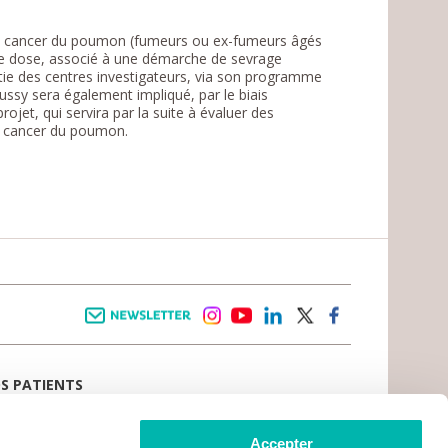
 de cancer du poumon (fumeurs ou ex-fumeurs âgés
ble dose, associé à une démarche de sevrage
rtie des centres investigateurs, via son programme
y sera également impliqué, par le biais
ojet, qui servira par la suite à évaluer des
u cancer du poumon.
Newsletter
instagram
youtube
linkedin
twitter
facebook
OS PATIENTS
E D’ACCUEIL
AIL PATIENT
 VIVRE LE CANCER
Accepter