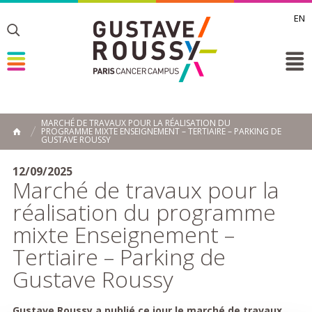
EN
Toggle
Toggle
Toggle
MARCHÉ DE TRAVAUX POUR LA RÉALISATION DU
PROGRAMME MIXTE ENSEIGNEMENT – TERTIAIRE – PARKING DE
ACCUEIL
GUSTAVE ROUSSY
Toggle
12/09/2025
Marché de travaux pour la
réalisation du programme
mixte Enseignement –
Tertiaire – Parking de
Gustave Roussy
Gustave Roussy a publié ce jour le marché de travaux