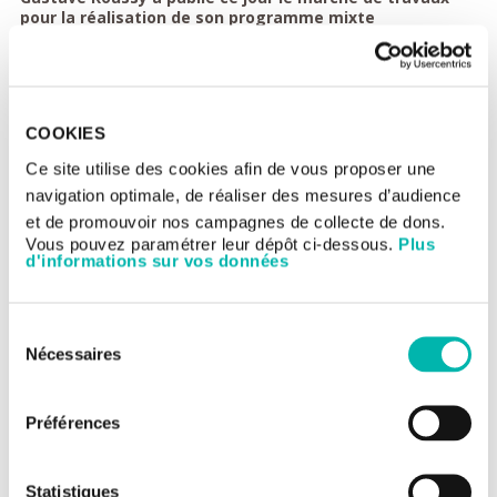
pour la réalisation de son programme mixte
« Enseignement – Tertiaire – Parking ».
COOKIES
Ce site utilise des cookies afin de vous proposer une
navigation optimale, de réaliser des mesures d’audience
et de promouvoir nos campagnes de collecte de dons.
Vous pouvez paramétrer leur dépôt ci-dessous.
Plus
d'informations sur vos données
Cette opération immobilière ambitieuse, dont les travaux sont
attendus dès début 2026, s’inscrit dans le projet
d’accroissement d’activité de l’hôpital et vise notamment à
Sélection
centraliser une partie de ses activités administratives et
Nécessaires
du
d’enseignement.
consentement
Le futur bâtiment, directement raccordé au plateau de
consultation par une passerelle couverte, combine un ouvrage
Préférences
en silo de 1 120 places (dont 20% équipées de bornes de
recharge électrique) et 120 places pour deux roues, un plateau
de bureaux pour 230 postes et un plateau dédié à
Statistiques