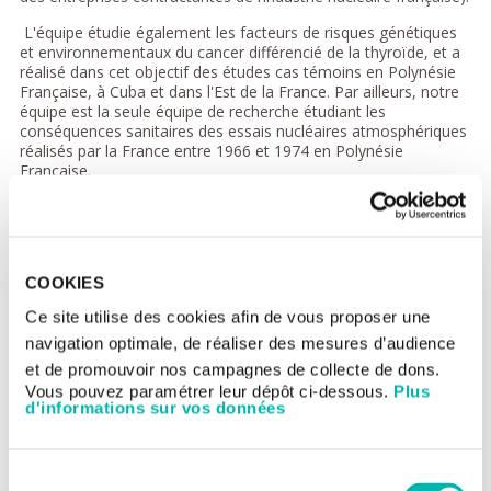
L'équipe étudie également les facteurs de risques génétiques
et environnementaux du cancer différencié de la thyroïde, et a
réalisé dans cet objectif des études cas témoins en Polynésie
Française, à Cuba et dans l'Est de la France. Par ailleurs, notre
équipe est la seule équipe de recherche étudiant les
conséquences sanitaires des essais nucléaires atmosphériques
réalisés par la France entre 1966 et 1974 en Polynésie
Française.
La cohorte principale gérée par l’équipe est la French Childhood
Cancer Survivors Study (FCCSS), qui inclue à ce jour 7670 sujets
traités avant l'an 2000 pour un cancer solide de l’enfant dans 5
Centres français de Lutte Contre le Cancer, et qui ont survécu
COOKIES
au moins 5 ans. Des informations cliniques et thérapeutiques
très détaillées ont été recueillies pour tous les enfants, et les
Ce site utilise des cookies afin de vous proposer une
doses de rayonnements ionisants reçues à tous les organes
navigation optimale, de réaliser des mesures d’audience
sains du corps durant leur radiothérapie ont été estimées à
l’aide de logiciels spécifiques développés dans l’équipe. Le suivi
et de promouvoir nos campagnes de collecte de dons.
de la cohorte est réalisé par l’accès aux dossiers médicaux,
Vous pouvez paramétrer leur dépôt ci-dessous.
Plus
l’envoi d’auto-questionnaires, la mise en place de consultations
d'informations sur vos données
de suivi à long terme, et l’accès aux données du Système
National des Données de Santé (SNDS). Un banque biologique,
BIOF, est en cours de constitution et inclut actuellement plus
Sélection
de 3000 sujets, pour lesquels des prélèvements de salive et/ou