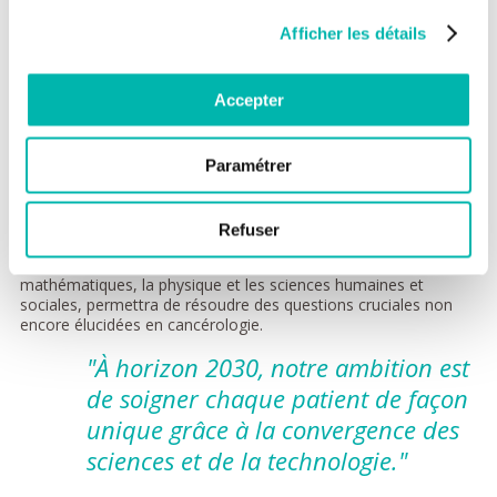
rapidement aux progrès de la recherche et d’assurer
l’indépendance sanitaire.
D’ici dix ans, l’objectif est de
Afficher les détails
pouvoir offrir un diagnostic rapide au patient, incluant une
modélisation des marqueurs de sa maladie et la construction
d’une thérapie individuelle.
Accepter
La création de grandes cohortes
permettant de profiler
chaque patient et de générer plus de connaissances, et
l’
utilisation de l’IA
pour traiter ultrafinement ces données
Paramétrer
sont également clés dans cette approche.
Nous amplifions
nos partenariats dans différents champs scientifiques
notamment avec l’université Paris-Saclay.
Nous sommes
Refuser
convaincus que la fertilisation croisée d’intelligences
complémentaires dans des champs tels que les
mathématiques, la physique et les sciences humaines et
sociales, permettra de résoudre des questions cruciales non
encore élucidées en cancérologie.
"À horizon 2030, notre ambition est
de soigner chaque patient de façon
unique grâce à la convergence des
sciences et de la technologie."