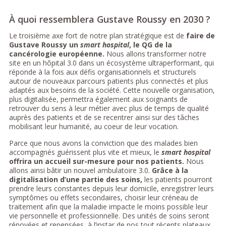
À quoi ressemblera Gustave Roussy en 2030 ?
Le troisième axe fort de notre plan stratégique est de
faire de
Gustave Roussy un
smart hospital
, le QG de la
cancérologie européenne.
Nous allons transformer notre
site en un hôpital 3.0 dans un écosystème ultraperformant, qui
réponde à la fois aux défis organisationnels et structurels
autour de nouveaux parcours patients plus connectés et plus
adaptés aux besoins de la société. Cette nouvelle organisation,
plus digitalisée, permettra également aux soignants de
retrouver du sens à leur métier avec plus de temps de qualité
auprès des patients et de se recentrer ainsi sur des tâches
mobilisant leur humanité, au coeur de leur vocation.
Parce que nous avons la conviction que des malades bien
accompagnés guérissent plus vite et mieux, le
smart hospital
offrira un accueil sur-mesure pour nos patients.
Nous
allons ainsi bâtir un nouvel ambulatoire 3.0.
Grâce à la
digitalisation d’une partie des soins,
les patients pourront
prendre leurs constantes depuis leur domicile, enregistrer leurs
symptômes ou effets secondaires, choisir leur créneau de
traitement afin que la maladie impacte le moins possible leur
vie personnelle et professionnelle. Des unités de soins seront
rénovées et repensées, à l’instar de nos tout récents plateaux