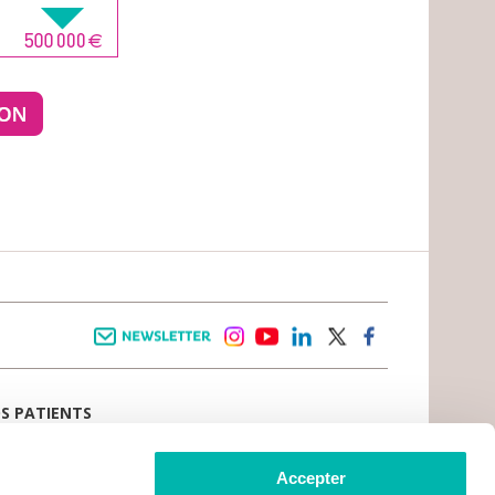
Newsletter
instagram
youtube
linkedin
twitter
facebook
OS PATIENTS
E D’ACCUEIL
AIL PATIENT
 VIVRE LE CANCER
Accepter
CE PATIENTS ET AIDANTS