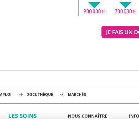
EMPLOI
DOCUTHÈQUE
MARCHÉS
LES SOINS
NOUS CONNAÎTRE
INF
À LA UNE
GUID
LA RECHERCHE
L'INSTITUT
PORT
HISTOIRE
MIEUX
L'ENSEIGNEMENT
GOUVERNANCE
ESPA