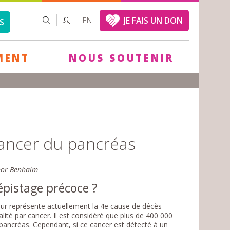
FORMULAIRE
RECHERCHER
JE FAIS UN DON
EN
S
DE
RECHERCHE
MENT
NOUS SOUTENIR
Cancer du pancréas
onor Benhaim
pistage précoce ?
ur représente actuellement la 4e cause de décès
ité par cancer. Il est considéré que plus de 400 000
ncréas. Cependant, si ce cancer est détecté à un