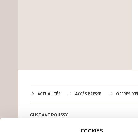
ACTUALITÉS
ACCÈS PRESSE
OFFRES D'
GUSTAVE ROUSSY
1er centre de lutte contre le cancer en Europe,
3200 professionnels mobilisés
COOKIES
PLAN DE GUSTAVE ROUSSY