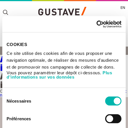
EN
Toggle
Toggle
COOKIES
Toggle
LUC FRIBOULET
Ce site utilise des cookies afin de vous proposer une
ACCUEIL
Adaptation génétique aux
Toggle
navigation optimale, de réaliser des mesures d’audience
inhibiteurs de kinases
et de promouvoir nos campagnes de collecte de dons.
Vous pouvez paramétrer leur dépôt ci-dessous.
Plus
Adaptation génétique aux
d'informations sur vos données
inhibiteurs de kinases
Cette équipe est rattachée à l'
UMR 981 - Prédicteurs moléculaires et
nouvelles cibles en oncologie.
Sélection
Nécessaires
du
consentement
Préférences