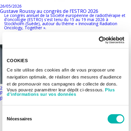
26/05/2026
Gustave Roussy au congrès de l’ESTRO 2026
Le congrès annuel de la Société européenne de radiothérapie et
d'oncologie (ESTRO) s'est tenu du 15 au 19 mai 2026 à
Stockholm (Suède), autour du thème « Innovating Radiation
Oncology, Together ».
COOKIES
Ce site utilise des cookies afin de vous proposer une
navigation optimale, de réaliser des mesures d’audience
et de promouvoir nos campagnes de collecte de dons.
22/05/2026
Vous pouvez paramétrer leur dépôt ci-dessous.
Plus
Paroles de concernés – Perrine, diagnostiquée
d'informations sur vos données
précocement d’un cancer du pancréas
Cette année, la semaine de la recherche clinique de Gustave
Roussy a pour thématique la prévention personnalisée. À cette
occasion, Perrine, directrice de la marque et de la philanthropie
Sélection
de l’Institut, revient sur le cancer du pancréas qui lui a été
diagnostiqué à un stade précoce il y a moins d’un an. Un fait
Nécessaires
du
rare, permis grâce au programme de...
consentement