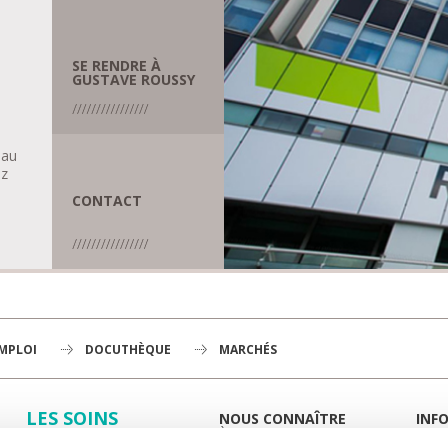
SE RENDRE À
GUSTAVE ROUSSY
 au
ez
CONTACT
EMPLOI
DOCUTHÈQUE
MARCHÉS
LES SOINS
NOUS CONNAÎTRE
INF
À LA UNE
GUID