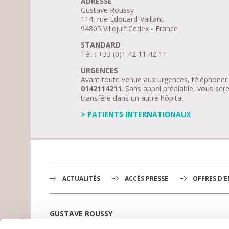
ADRESSE
Gustave Roussy
114, rue Édouard-Vaillant
94805 Villejuif Cedex - France
STANDARD
Tél. : +33 (0)1 42 11 42 11
URGENCES
Avant toute venue aux urgences, téléphoner
0142114211
. Sans appel préalable, vous ser
transféré dans un autre hôpital.
> PATIENTS INTERNATIONAUX
ACTUALITÉS
ACCÈS PRESSE
OFFRES D'
GUSTAVE ROUSSY
1er centre de lutte contre le cancer en Europe,