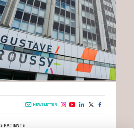
Newsletter
instagram
youtube
linkedin
twitter
facebook
OS PATIENTS
E D’ACCUEIL