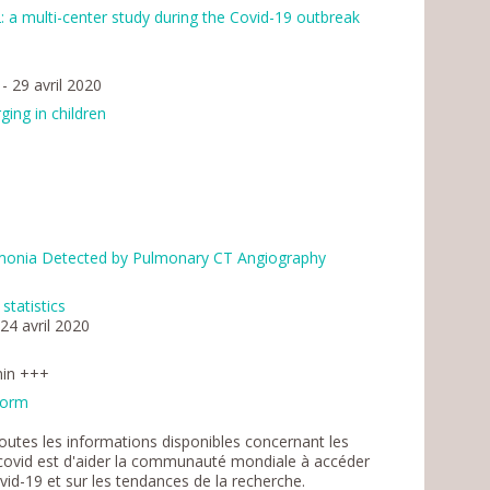
 a multi-center study during the Covid-19 outbreak
- 29 avril 2020
ing in children
9
monia Detected by Pulmonary CT Angiography
statistics
24 avril 2020
min +++
tform
outes les informations disponibles concernant les
icovid est d'aider la communauté mondiale à accéder
vid-19 et sur les tendances de la recherche.