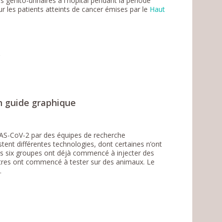
 génito-urinaires à l'hôpital pendant la période
 les patients atteints de cancer émises par le
Haut
s
un guide graphique
RAS-CoV-2 par des équipes de recherche
stent différentes technologies, dont certaines n’ont
s six groupes ont déjà commencé à injecter des
autres ont commencé à tester sur des animaux. Le
.