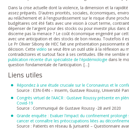
Dans la crise actuelle dont la violence, la dimension et la rapidité
assez préparés. D’autres priorités, sociales, économiques, envi
au relâchement et à l'engourdissement sur le risque d’une proch
budgétaires ont été faits avec une vision à court terme, contraint
dépenser de l'argent pour des stocks ou pour investir plus dans d
discerne pas la menace ? Le coût économique engendré par cette 
avec une anticipation et des stocks de bon niveau. Toutefois il e
Le Pr Olivier Sibony de HEC fait une présentation passionnante 
décision. Cette
vidéo
se veut être un outil utile à la réflexion a
contradictoires et surtout face à ses certitudes. Elle me semble in
publication récente d’un spécialiste de l'épidémiologie
dans le mon
question fondamentale de l’anticipation. […]
Liens utiles
Répondez à une étude cruciale sur le Coronavirus et le con
Source : E3N-E4N – Inserm, Gustave Roussy, Université Pari
Congrès virtuel de l’AACR : Gustave Roussy présente en pléni
Covid-19
Source : Communiqué de Gustave Roussy -28 avril 2020
Grande enquête : Evaluer l'impact du confinement prolongé 
cancer et connaître les préoccupations liées au déconfinem
Source : Patients en réseau & Jurisanté – Questionnaire ava