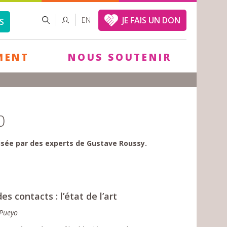
FORMULAIRE
RECHERCHER
JE FAIS UN DON
EN
S
DE
RECHERCHE
MENT
NOUS SOUTENIR
0
alisée par des experts de Gustave Roussy.
 contacts : l’état de l’art
 Pueyo