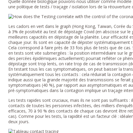
Quelle donnée biologique pouvons-nous utiliser comme modèle po
une politique de tests / traçage / isolation lors de la réouverture
Les cadors en vert dans le graph (Hong Kong, Taiwan, Corée du S
à 3% de positivité au test de dépistage Covid (en abscisse sur 
meilleures capacités en dépistage de la planète. Leur efficacité 
chaque jour. Ils sont en capacité de dépister systématiquement to
Cela correspond à faire près de 33 fois plus de tests que de cas. 
en tests sont vite submergées : la position intermédiaire sur le 
des percées épidémiques actuellement) pourrait refléter ce phénomèn
dépistage sont trop lents, on rate trop de cas de transmission (do
En testant tous les cas symptomatiques, on peut baisser la transmi
systématiquement tous les contacts : cela réduirait la contagio
indique aussi que la grande majorité des transmissions se ferai
symptomatiques (40 %), par rapport aux asymptomatiques et aux
pré-symptomatiques dans la contagion implique un traçage inten
Les tests rapides sont cruciaux, mais ils ne sont pas suffisants :
contacts de toutes les personnes infectées, des milliers d’enquêt
efficaces, 70 à 90 % des contacts de chaque cas devront être ret
cas). Comme pour les tests, la rapidité est un facteur clé : idéa
deux jours.