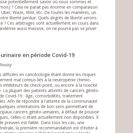
sse potentiellement savoir où nous sommes et
s mois) ? Cela ne parait pas énorme en comparaison
Uber, Waze, IBM, etc. De toutes les manières, un
otre liberté perdue. Quels degrés de liberté serons-
é ? Ces arbitrages sont actuellement en cours dans
pandémie aussi massive, on ne pourra pas se priver
urinaire en période Covid-19
 Roussy
 difficiles en cancérologie étant donné les risques
ellement mal connus liés à la neutropénie chimio-
 inhibiteurs de check-point, ou encore à la toxicité
 La plupart des patients atteints de cancers génito-
 de Covid-19 : âge, comorbidités, traitement
ïdes. Afin de répondre à l'attente de la communauté
quelques orientations de bon sens permettant de
ncipaux cancers génito-urinaires, à défaut de pouvoir
s, celles-ci étant actuellement non disponibles. Il
e preuves est faible. Dans tous les cas, une
nérale, la première recommandation est d'éviter à