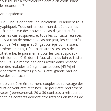
ur réussir à contrôler l’épidémie en choisissant
 de l’économie ?
ud…) nous donnent une indication : ils arrivent tous
le graphique). Tous ont en commun de déployer les
est à la hauteur des nouveaux cas diagnostiqués
us les cas suspicieux et tous les contacts retracés.
S’il y a trop de nouveaux cas par jour, les capacités
graph de l’Allemagne et Singapour (qui connaissent
e. En plus, il faut aller vite : si les tests de
it être fait le jour même pour les cas suspicieux).
ssion de 40 %, donc il faut aller plus loin et tester
n de 85 %. Ce même papier d’Oxford dans Science
t par des malades pré-symptomatiques (45 %) et
 contacts surfaces (15 %). Cette grande part de
se des contacts.
 ils doivent être étroitement couplés au retraçage des
eurs doivent être recrutés. Car pour être réellement
racés (représenterait 20 à 30 contacts à retracer par
lement les contacts devront être retracés en moins de