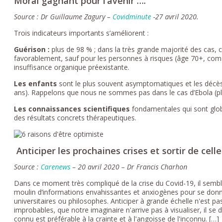
Moral gagnant pour l’avenir ….
Source : Dr Guillaume Zagury –
Covidminute
-27 avril 2020.
Trois indicateurs importants s’améliorent :
Guérison :
plus de 98 % ; dans la très grande majorité des cas, c
favorablement, sauf pour les personnes à risques (âge 70+, com
insuffisance organique préexistante.
Les enfants
sont le plus souvent asymptomatiques et les décès
ans). Rappelons que nous ne sommes pas dans le cas d’Ebola (pl
Les connaissances scientifiques
fondamentales qui sont globa
des résultats concrets thérapeutiques.
Anticiper les prochaines crises et sortir de celle
Source :
Carenews
– 20 avril 2020 – Dr Francis Charhon
Dans ce moment très compliqué de la crise du Covid-19, il sembl
moulin d’informations envahissantes et anxiogènes pour se donne
universitaires ou philosophes. Anticiper à grande échelle n'est p
improbables, que notre imaginaire n'arrive pas à visualiser, il se
connu est préférable à la crainte et à l'angoisse de l'inconnu. […]