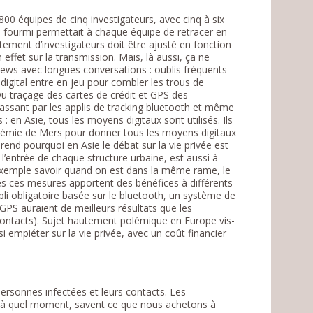
800 équipes de cinq investigateurs, avec cinq à six
e fourmi permettait à chaque équipe de retracer en
ement d’investigateurs doit être ajusté en fonction
 effet sur la transmission. Mais, là aussi, ça ne
views avec longues conversations : oublis fréquents
i digital entre en jeu pour combler les trous de
 Du traçage des cartes de crédit et GPS des
assant par les applis de tracking bluetooth et même
: en Asie, tous les moyens digitaux sont utilisés. Ils
idémie de Mers pour donner tous les moyens digitaux
rend pourquoi en Asie le débat sur la vie privée est
’entrée de chaque structure urbaine, est aussi à
r exemple savoir quand on est dans la même rame, le
 ces mesures apportent des bénéfices à différents
li obligatoire basée sur le bluetooth, un système de
GPS auraient de meilleurs résultats que les
 contacts). Sujet hautement polémique en Europe vis-
si empiéter sur la vie privée, avec un coût financier
personnes infectées et leurs contacts. Les
 à quel moment, savent ce que nous achetons à