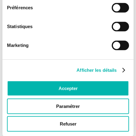
sans ordonnance ;
Préférences
informer votre médecin de tous les troubles médicaux
dont vous souffrez ;
adopter une méthode contraceptive efficace si vous-
Statistiques
même ou votre conjoint êtes en âge de procréer ;
ne pas débuter une grossesse pendant toute la durée de
l’étude et plusieurs mois (durée variable en fonction des
Marketing
études) après la fin de votre participation à l’étude.
Afficher les détails
Accepter
Paramétrer
Refuser