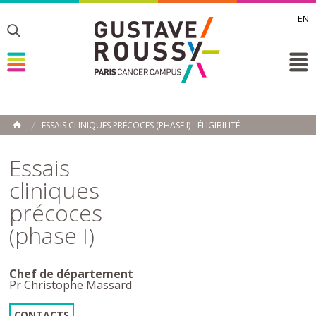
EN
Toggle
Toggle
Toggle
ESSAIS CLINIQUES PRÉCOCES (PHASE I) - ÉLIGIBILITÉ
ACCUEIL
Toggle
Essais
cliniques
précoces
(phase I)
Chef de département
Pr Christophe Massard
CONTACTS