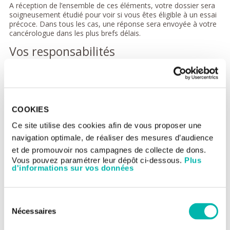
A réception de l’ensemble de ces éléments, votre dossier sera
soigneusement étudié pour voir si vous êtes éligible à un essai
précoce. Dans tous les cas, une réponse sera envoyée à votre
cancérologue dans les plus brefs délais.
Vos responsabilités
Pour pouvoir participer à cette étude clinique, vous devez être
affilié(e) à un régime de sécurité sociale (y compris la
Couverture Médicale Universelle - CMU) ou être bénéficiaire
d’un régime d’assurance maladie similaire. Pour les patients
étrangers, seuls les ressortissants de l’Union Européenne
COOKIES
peuvent éventuellement participer, sous réserve de l’obtention
d’un formulaire E112 (S2) validé par le pays de l’UE dont le
Ce site utilise des cookies afin de vous proposer une
patient est ressortissant.
navigation optimale, de réaliser des mesures d’audience
Vos engagements
et de promouvoir nos campagnes de collecte de dons.
Vous pouvez paramétrer leur dépôt ci-dessous.
Plus
d'informations sur vos données
Si vous décidez de participer à une étude de phase I, il vous
sera demandé de :
respecter tous les rendez-vous fixés par votre médecin ou
Sélection
par les membres de son équipe ;
Nécessaires
du
informer votre médecin de tous les autres médicaments
consentement
que vous prenez, même s’il s’agit de médicaments achetés