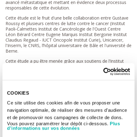
avancé métastatique et mettant en évidence deux processus
responsables de cette évolution.
Cette étude est le fruit d'une belle collaboration entre Gustave
Roussy et plusieurs centres de lutte contre le cancer (Institut
Paoli-Calmettes Institut de Cancérologie de l'Ouest Centre
Léon Bérard Centre Eugene Marquis Institut Bergonie Institut
Claudius Regaud - IUCT Oncopole Institut Curie), Unicancer,
l'Inserm, le CNRS, l’hôpital universitaire de Bâle et l'université de
Berne.
Cette étude a pu être menée grâce aux soutiens de l’Institut
national du cancer, de la Fondation ARC pour la recherche sur
le cancer, d’Odysséa, du RHU Myprobe et de la Breast cancer
research foundation.
Une évolution génétique révélée
COOKIES
Dès lors que le cancer devient métastatique, le pronostic des
Ce site utilise des cookies afin de vous proposer une
femmes atteintes d'un cancer du sein devient moins bon.
Quelques études préliminaires faisaient soupçonner une
navigation optimale, de réaliser des mesures d’audience
évolution génomique du cancer lorsque celui-ci se dissémine et
et de promouvoir nos campagnes de collecte de dons.
que des métastases apparaissent.
Vous pouvez paramétrer leur dépôt ci-dessous.
Plus
d'informations sur vos données
Menée sur plus de 600 femmes, cette nouvelle
étude confirme cette hypothèse et démontre que la