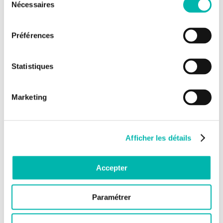
Nécessaires
survival analysis in clinical trials: What methods are used in
du
practice? Clinical Trials. 2017; 14(1):78-87
consentement
> Supplementary material (Excel table)
Préférences
Statistiques
Marketing
Afficher les détails
Accepter
Paramétrer