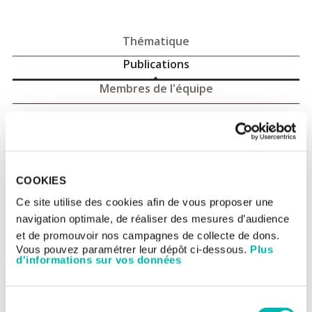
Thématique
Publications
Membres de l'équipe
Publications
Publications Oncostat 2023 (document PDF)
COOKIES
Publications Oncostat 2022 (document PDF)
Publications Oncostat 2021 (document PDF)
Ce site utilise des cookies afin de vous proposer une
Publications Oncostat 2020 (document PDF)
navigation optimale, de réaliser des mesures d’audience
et de promouvoir nos campagnes de collecte de dons.
Vous pouvez paramétrer leur dépôt ci-dessous.
Plus
d'informations sur vos données
Routines statistiques développées par l’équipe :
> https://github.com/oncostat
Supplementary material
Sélection
Brard C, Le Teuff G, Le Deley MC, Hampson LV. Bayesian