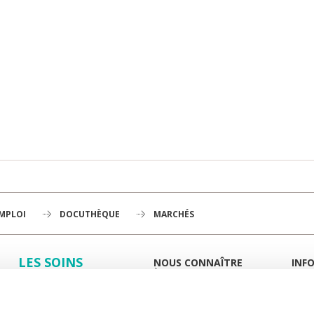
EMPLOI
DOCUTHÈQUE
MARCHÉS
LES SOINS
NOUS CONNAÎTRE
INF
À LA UNE
GUID
LA RECHERCHE
L'INSTITUT
PORT
HISTOIRE
MIEUX
L'ENSEIGNEMENT
GOUVERNANCE
ESPA