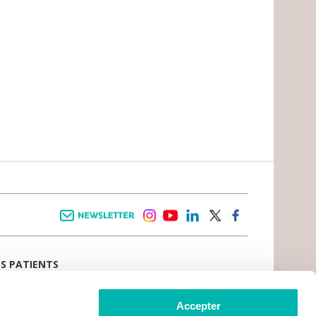
Newsletter
instagram
youtube
linkedin
twitter
facebook
OS PATIENTS
E D’ACCUEIL
AIL PATIENT
 VIVRE LE CANCER
Accepter
CE PATIENTS ET AIDANTS