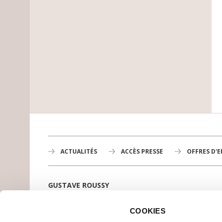
ACTUALITÉS
ACCÈS PRESSE
OFFRES D'
GUSTAVE ROUSSY
1er centre de lutte contre le cancer en Europe,
3200 professionnels mobilisés
COOKIES
PLAN DE GUSTAVE ROUSSY