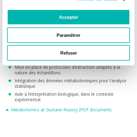
Élucidation structurale par MS Haute Résolution.
Recherche de produits de métabolisation de médicaments
Accepter
par MS Haute Résolution.
Analyse quantitative de métabolites candidats.
Assister les scientifiques tout au long du projet
Paramétrer
métabolomique, incluant les étapes pré- et post-
analytiques.
Refuser
Aider à définir les questions découlant du projet et le
design expérimental y répondant.
Mise en place de protocoles d’extraction adaptés à la
nature des échantillons.
Intégration des données métabolomiques pour l'analyse
statistique.
Aide à l’interprétation biologique, dans le contexte
expérimental.
► Metabolomics at Gustave Roussy (PDF document)