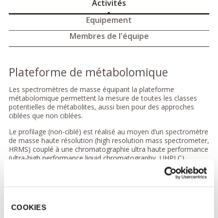
Activités
Equipement
Membres de l'équipe
Plateforme de métabolomique
Les spectromètres de masse équipant la plateforme
métabolomique permettent la mesure de toutes les classes
potentielles de métabolites, aussi bien pour des approches
ciblées que non ciblées.
Le profilage (non-ciblé) est réalisé au moyen d’un spectromètre
de masse haute résolution (high resolution mass spectrometer,
HRMS) couplé à une chromatographie ultra haute performance
(ultra-high performance liquid chromatography, UHPLC).
L’analyse métabolomique ciblée repose sur la technique MRM
(multiple reaction monitoring) après séparation par UHPLC, en
fonction des propriétés du métabolite d’intérêt.
Nous quantifions en routine acides aminés et dérivés, acides
COOKIES
gras, acyl-carnitines, nucléotides, co-facteurs, vitamines, lipides