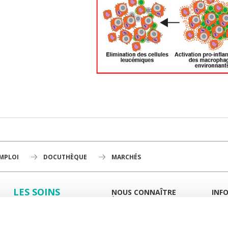
EMPLOI
DOCUTHÈQUE
MARCHÉS
LES SOINS
NOUS CONNAÎTRE
INF
À LA UNE
GUID
LA RECHERCHE
L'INSTITUT
PORT
HISTOIRE
MIEUX
L'ENSEIGNEMENT
GOUVERNANCE
ESPA