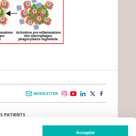
Newsletter
instagram
youtube
linkedin
twitter
facebook
OS PATIENTS
E D’ACCUEIL
AIL PATIENT
 VIVRE LE CANCER
Accepter
CE PATIENTS ET AIDANTS