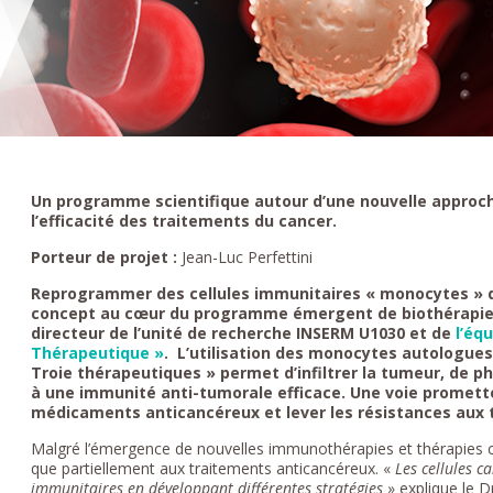
Un programme scientifique autour d’une nouvelle approch
l’efficacité des traitements du cancer.
Porteur de projet :
Jean-Luc Perfettini
Reprogrammer des cellules immunitaires « monocytes » 
concept au cœur du programme émergent de biothérapies, 
directeur de l’unité de recherche INSERM U1030 et de
l’éq
Thérapeutique »
.
L’utilisation des monocytes autologue
Troie thérapeutiques » permet d’infiltrer la tumeur, de p
à une immunité anti-tumorale efficace. Une voie promett
médicaments anticancéreux et lever les résistances aux
Malgré l’émergence de nouvelles immunothérapies et thérapies c
que partiellement aux traitements anticancéreux. «
Les cellules c
immunitaires en développant différentes stratégies
» explique le 