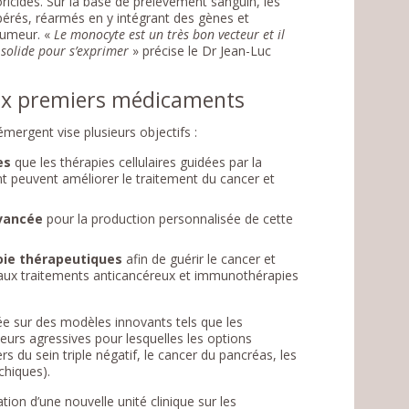
icides. Sur la base de prélèvement sanguin, les
pérés, réarmés en y intégrant des gènes et
tumeur. «
Le monocyte est un très bon vecteur et il
 solide pour s’exprimer
» précise le Dr Jean-Luc
aux premiers médicaments
mergent vise plusieurs objectifs :
es
que les thérapies cellulaires guidées par la
t peuvent améliorer le traitement du cancer et
vancée
pour la production personnalisée de cette
roie thérapeutiques
afin de guérir le cancer et
e aux traitements anticancéreux et immunothérapies
ée sur des modèles innovants tels que les
urs agressives pour lesquelles les options
s du sein triple négatif, le cancer du pancréas, les
chiques).
ion d’une nouvelle unité clinique sur les