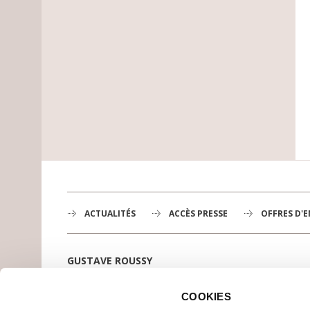
ACTUALITÉS
ACCÈS PRESSE
OFFRES D'
GUSTAVE ROUSSY
1er centre de lutte contre le cancer en Europe,
3200 professionnels mobilisés
COOKIES
PLAN DE GUSTAVE ROUSSY