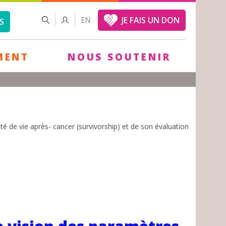
FORMULAIRE
RECHERCHER
JE FAIS UN DON
EN
S
DE
RECHERCHE
MENT
NOUS SOUTENIR
té de vie après- cancer (survivorship) et de son évaluation