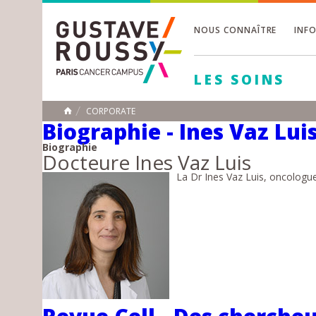
NOUS CONNAÎTRE
INF
Toggle
Toggle
LES SOINS
Toggle
CORPORATE
ACCUEIL
Biographie - Ines Vaz Lui
Toggle
Biographie
Docteure Ines Vaz Luis
La Dr Ines Vaz Luis, oncologue 