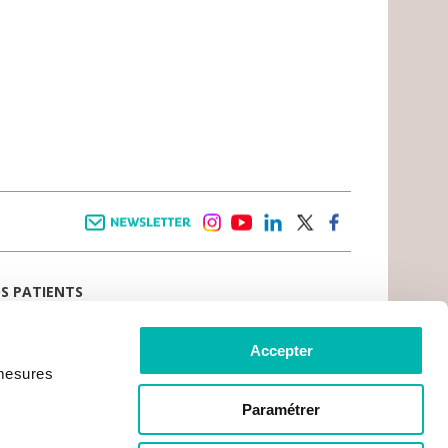
Newsletter
instagram
youtube
linkedin
twitter
facebook
OS PATIENTS
E D’ACCUEIL
AIL PATIENT
 VIVRE LE CANCER
Accepter
CE PATIENTS ET AIDANTS
 mesures
TS DU PATIENT
CRATIE SANITAIRE
RCHES ADMINISTRATIVES
Paramétrer
MENT EN LIGNE
OS PRATIQUES