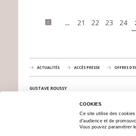
Pages
…
21
22
23
24
« premier
ACTUALITÉS
ACCÈS PRESSE
OFFRES D'
GUSTAVE ROUSSY
1er centre de lutte contre le cancer en Europe,
3200 professionnels mobilisés
COOKIES
PLAN DE GUSTAVE ROUSSY
Ce site utilise des cookie
SE RENDRE À GUSTAVE ROUSSY
d’audience et de promouvo
CONTACT
Vous pouvez paramétrer l