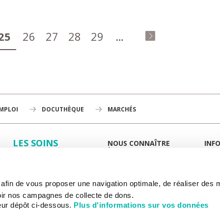
25
26
27
28
29
…
dernier »
EMPLOI
DOCUTHÈQUE
MARCHÉS
LES SOINS
NOUS CONNAÎTRE
INF
À LA UNE
GUID
LA RECHERCHE
L'INSTITUT
PORT
HISTOIRE
MIEUX
L'ENSEIGNEMENT
GOUVERNANCE
ESPA
s afin de vous proposer une navigation optimale, de réaliser des
PLAN STRATÉGIQUE 2030
DROI
NOUS SOUTENIR
DÉPARTEMENTS
DÉMO
ir nos campagnes de collecte de dons.
HÔPITAL DE CHEVILLY-LARUE
DÉMA
eur dépôt ci-dessous.
Plus d'informations sur vos données
RAPPORTS D'ACTIVITÉ
PAIE
INF
PARTENARIATS