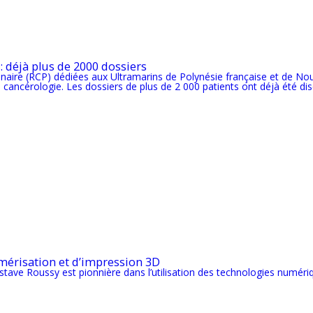
: déjà plus de 2000 dossiers
linaire (RCP) dédiées aux Ultramarins de Polynésie française et de No
ncérologie. Les dossiers de plus de 2 000 patients ont déjà été discu
mérisation et d’impression 3D
stave Roussy est pionnière dans l’utilisation des technologies numéri