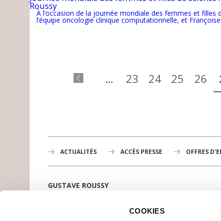
Roussy
À l’occasion de la journée mondiale des femmes et filles 
l’équipe oncologie clinique computationnelle, et Françoise R
Pages
…
23
24
25
26
« premier
ACTUALITÉS
ACCÈS PRESSE
OFFRES D'
GUSTAVE ROUSSY
1er centre de lutte contre le cancer en Europe,
3200 professionnels mobilisés
COOKIES
PLAN DE GUSTAVE ROUSSY