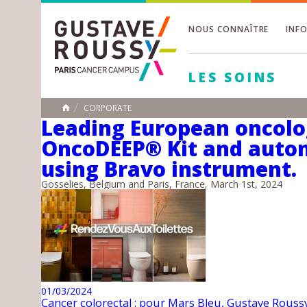
NOUS CONNAÎTRE
INF
Toggle
Toggle
LES SOINS
Toggle
CORPORATE
ACCUEIL
Leading European oncolo
OncoDEEP® Kit and autom
Toggle
using Bravo instrument.
Gosselies, Belgium and Paris, France, March 1st, 2024
01/03/2024
Cancer colorectal : pour Mars Bleu, Gustave Rouss