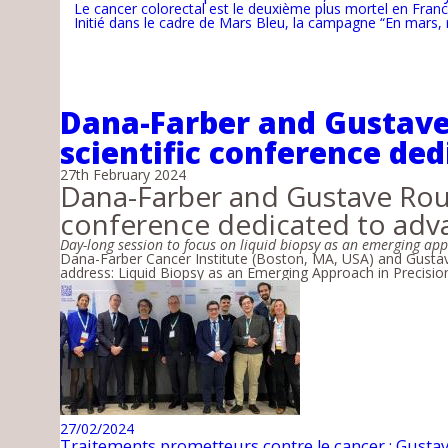
Le cancer colorectal est le deuxième plus mortel en Franc
Initié dans le cadre de Mars Bleu, la campagne “En mars, r
Dana-Farber and Gustave 
scientific conference de
27th February 2024
Dana-Farber and Gustave Rouss
conference dedicated to adv
Day-long session to focus on liquid biopsy as an emerging app
Dana-Farber Cancer Institute (Boston, MA, USA) and Gustave
address: Liquid Biopsy as an Emerging Approach in Precisio
27/02/2024
Traitements prometteurs contre le cancer : Gust