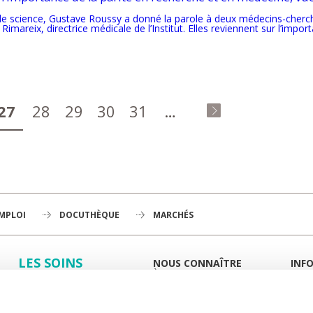
de science, Gustave Roussy a donné la parole à deux médecins-cherche
imareix, directrice médicale de l’Institut. Elles reviennent sur l’impor
27
28
29
30
31
…
dernier »
EMPLOI
DOCUTHÈQUE
MARCHÉS
LES SOINS
NOUS CONNAÎTRE
INF
À LA UNE
GUID
LA RECHERCHE
L'INSTITUT
PORT
HISTOIRE
MIEUX
L'ENSEIGNEMENT
GOUVERNANCE
ESPA