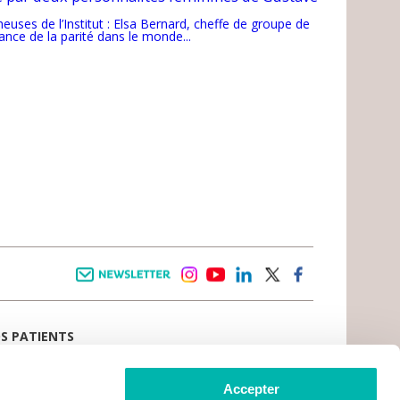
uses de l’Institut : Elsa Bernard, cheffe de groupe de
tance de la parité dans le monde...
Newsletter
instagram
youtube
linkedin
twitter
facebook
OS PATIENTS
E D’ACCUEIL
AIL PATIENT
 VIVRE LE CANCER
Accepter
CE PATIENTS ET AIDANTS