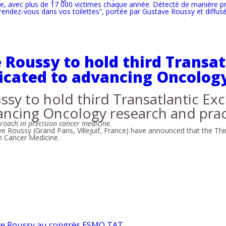
e, avec plus de 17 000 victimes chaque année. Détecté de manière pré
endez-vous dans vos toilettes”, portée par Gustave Roussy et diffusée 
Roussy to hold third Transa
dicated to advancing Oncolog
y to hold third Transatlantic Exc
ancing Oncology research and prac
roach in precision cancer medicine.
 Roussy (Grand Paris, Villejuif, France) have announced that the Thi
n Cancer Medicine.
ave Roussy au congrès ESMO TAT